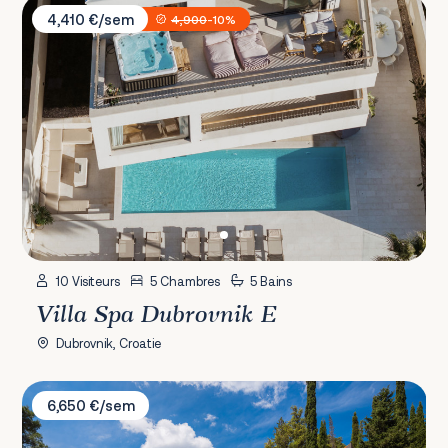
Villa Spa Dubrovnik E
4,410 €/sem
4,900
-10%
10 Visiteurs
5 Chambres
5 Bains
Villa Spa Dubrovnik E
Dubrovnik, Croatie
Villa Nada Korčula
6,650 €/sem