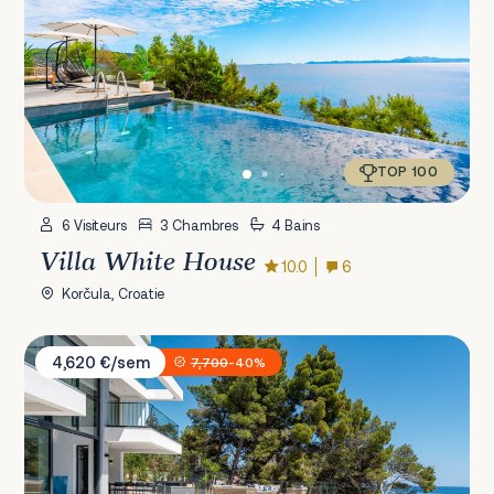
TOP 100
6 Visiteurs
3 Chambres
4 Bains
Villa White House
10.0
6
Korčula, Croatie
Villa Sansarea
4,620 €/sem
7,700
-40%