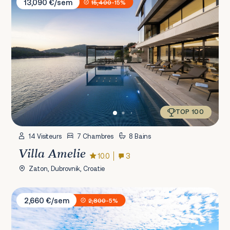
13,090 €/sem
15,400
-15%
TOP 100
14 Visiteurs
7 Chambres
8 Bains
Villa Amelie
10.0
3
Zaton, Dubrovnik, Croatie
Villa White House
2,660 €/sem
2,800
-5%