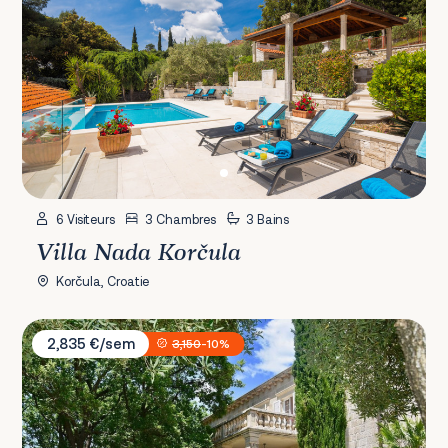
6 Visiteurs
3 Chambres
3 Bains
Villa Nada Korčula
Korčula, Croatie
Villa Tereza
2,835 €/sem
3,150
-10%