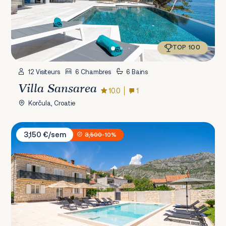
TOP 100
12 Visiteurs
6 Chambres
6 Bains
Villa Sansarea
10.0
1
Korčula, Croatie
Villa MarLea
3,150 €/sem
3,500
-10%