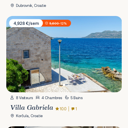
Dubrovnik, Croatie
Villa Gabriela
4,928 €/sem
5,600
-12%
8 Visiteurs
4 Chambres
5 Bains
Villa Gabriela
10.0
1
Korčula, Croatie