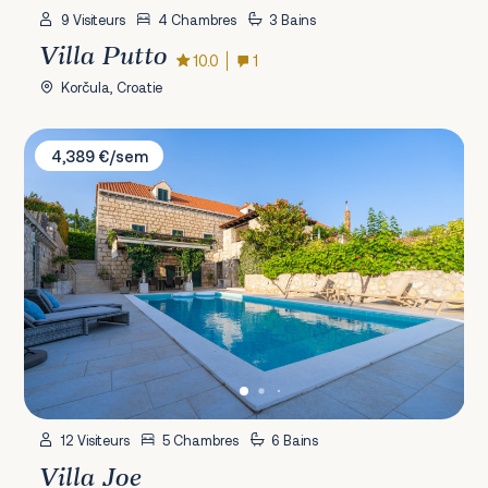
9 Visiteurs
4 Chambres
3 Bains
Villa Putto
10.0
1
Korčula, Croatie
Villa Joe
4,389 €/sem
12 Visiteurs
5 Chambres
6 Bains
Villa Joe