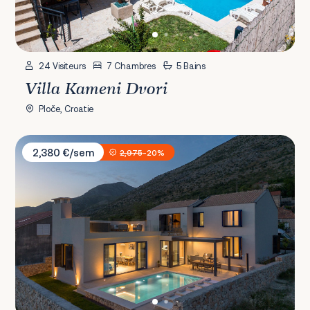
24 Visiteurs
7 Chambres
5 Bains
Villa Kameni Dvori
Ploče, Croatie
Villa La Miel
2,380 €/sem
2,975
-20%