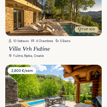
TOP 100
10 Visiteurs
4 Chambres
5 Bains
Villa Vrh Fužine
Fužine, Rijeka, Croatie
Villa River Pearl
2,800 €/sem