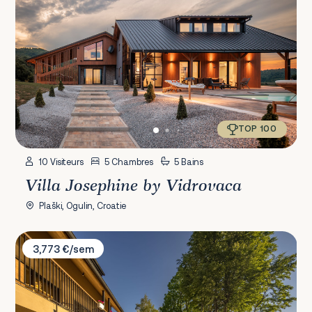
TOP 100
10 Visiteurs
5 Chambres
5 Bains
Villa Josephine by Vidrovaca
Plaški, Ogulin, Croatie
Villa Vrh Fužine
3,773 €/sem