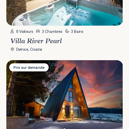
8 Visiteurs
3 Chambres
3 Bains
Villa River Pearl
Delnice, Croatie
Villa Bellis
Prix sur demande