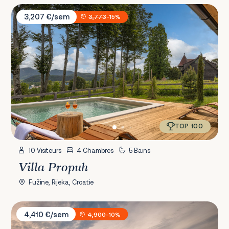
Villa Propuh
3,207 €/sem
3,773
-15%
TOP 100
10 Visiteurs
4 Chambres
5 Bains
Villa Propuh
Fužine, Rijeka, Croatie
Villa Josephine by Vidrovaca
4,410 €/sem
4,900
-10%