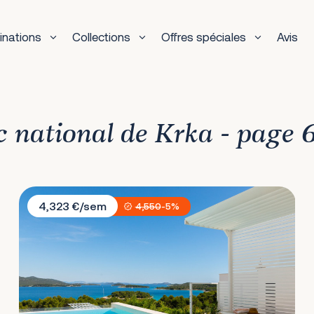
inations
Collections
Offres spéciales
Avis
rc national de Krka - page 
Villa Sara Murter
4,323 €/sem
4,550
-5%