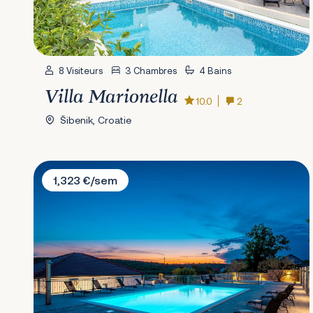
8 Visiteurs
3 Chambres
4 Bains
Villa Marionella
10.0
2
Šibenik, Croatie
Villa Effort Skradin
1,323 €/sem