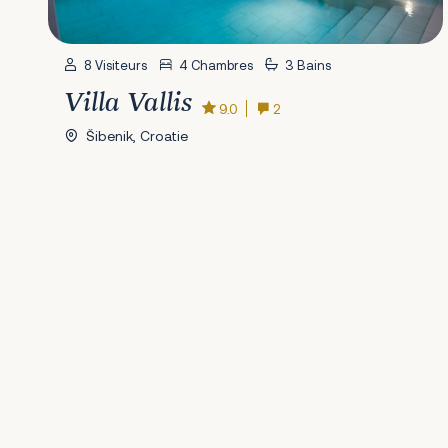
8 Visiteurs
4 Chambres
3 Bains
Villa Vallis
9.0
2
Šibenik, Croatie
Précédent
1
2
3
4
5
6
7
8
9
Prochain