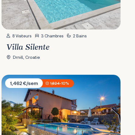
8 Visiteurs
3 Chambres
2 Bains
Villa Silente
Drniš, Croatie
Villa Salvia Mare
1,462 €/sem
1,624
-10%