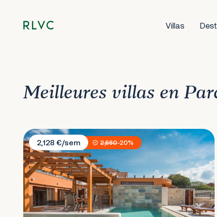
Villas
Dest
Meilleures villas en Pa
Villa Ivanovi Dvori
2,128 €/sem
2,660
-20%