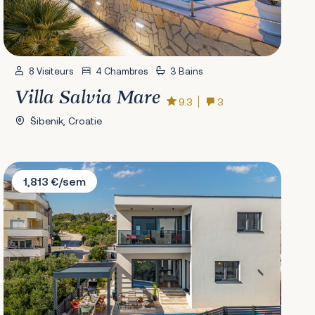
8 Visiteurs
4 Chambres
3 Bains
Villa Salvia Mare
9.3
3
Šibenik, Croatie
Villa Beluna Vodice
1,813 €/sem