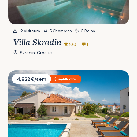
12 Visiteurs
5 Chambres
5 Bains
Villa Skradin
10.0
1
Skradin, Croatie
Villa Gloriamaris
4,822 €/sem
5,418
-11%