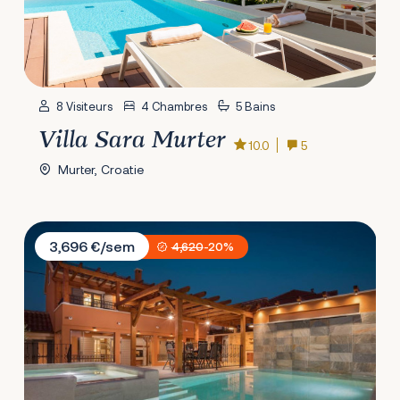
8 Visiteurs
4 Chambres
5 Bains
Villa Sara Murter
10.0
5
Murter, Croatie
Villa Skradin
3,696 €/sem
4,620
-20%