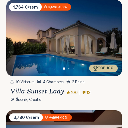
Villa Sunset Lady
1,764 €/sem
2,520
-30%
TOP 100
10 Visiteurs
4 Chambres
2 Bains
Villa Sunset Lady
10.0
13
Šibenik, Croatie
Villa Five K
3,780 €/sem
4,200
-10%