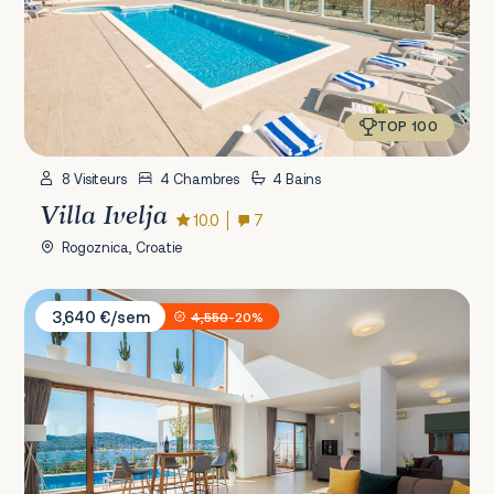
TOP 100
8 Visiteurs
4 Chambres
4 Bains
Villa Ivelja
10.0
7
Rogoznica, Croatie
Villa Jasmin
3,640 €/sem
4,550
-20%