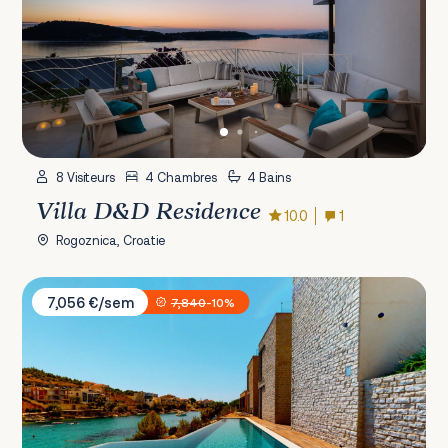
8 Visiteurs
4 Chambres
4 Bains
Villa D&D Residence
10.0
1
Rogoznica, Croatie
Villa Lavanda Primošten
7,056 €/sem
7,840
-10%