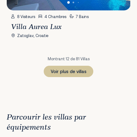
8 Visiteurs
4 Chambres
7 Bains
Villa Aurea Lux
Zatoglav, Croatie
Montrant 12 de 81 Villas
Voir plus de villas
1
2
3
4
5
6
7
Prochain
Parcourir les villas par
équipements