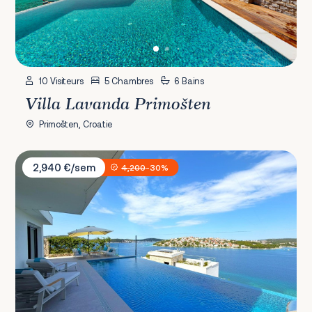
10 Visiteurs
5 Chambres
6 Bains
Villa Lavanda Primošten
Primošten, Croatie
Villa Aurea Lux
2,940 €/sem
4,200
-30%