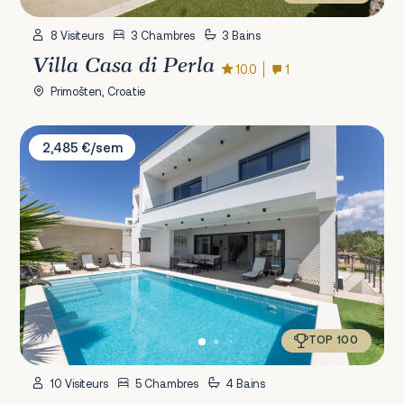
8 Visiteurs
3 Chambres
3 Bains
Villa Casa di Perla
10.0
1
Primošten, Croatie
Villa Golden Shine
2,485 €/sem
TOP 100
10 Visiteurs
5 Chambres
4 Bains