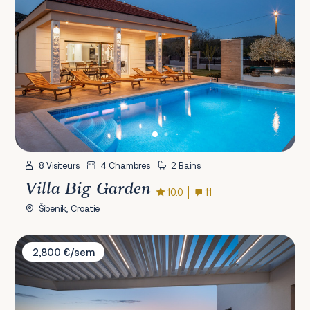
8 Visiteurs
4 Chambres
2 Bains
Villa Big Garden
10.0
11
Šibenik, Croatie
Villa D&D Residence
2,800 €/sem