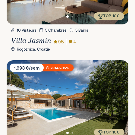
TOP 100
10 Visiteurs
5 Chambres
5 Bains
Villa Jasmin
9.5
4
Rogoznica, Croatie
Villa Casa di Perla
1,993 €/sem
2,345
-15%
TOP 100