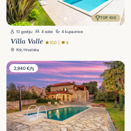
TOP 100
10 gostiju
4 sobe
4 kupaonice
Villa Valle
10.0
4
Krk, Hrvatska
Villa Karlo
2,940 €/tj