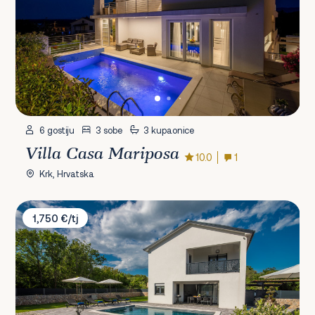
6 gostiju
3 sobe
3 kupaonice
Villa Casa Mariposa
10.0
1
Krk, Hrvatska
Villa Lana Krk
1,750 €/tj