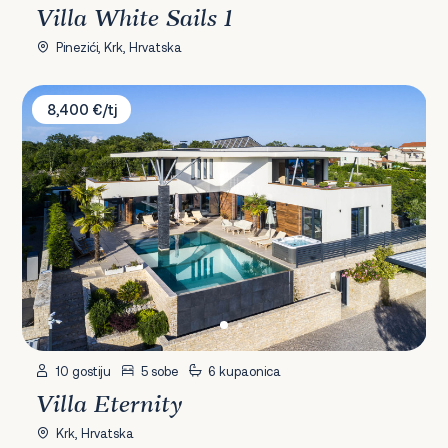
Villa White Sails 1
Pinezići, Krk, Hrvatska
Villa Eternity
8,400 €/tj
10 gostiju
5 sobe
6 kupaonica
Villa Eternity
Krk, Hrvatska