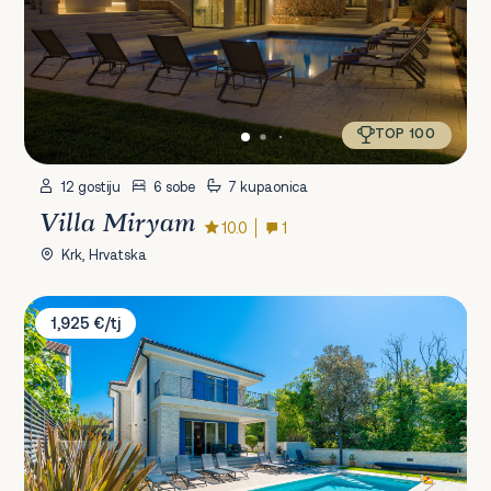
TOP 100
12 gostiju
6 sobe
7 kupaonica
Villa Miryam
10.0
1
Krk, Hrvatska
Villa Valle
1,925 €/tj