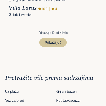
Villa Larus
10.0
4
Krk, Hrvatska
Prikazuje 12 od 41 vile
Prikaži još
1
2
3
4
Dalje
Pretražite vile prema sadržajima
Uz plažu
Grijani bazen
Vez za brod
Hot tub/Jacuzzi