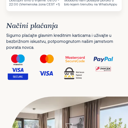
Dostupni smo u vrijeme: 08:00 -
Slobodno nam pošaljite poruku u
22:00 (Vremenska zona CEST +1)
bilo kojem trenutku na WhatsAppu
Načini plaćanja
Sigurno plaćajte glavnim kreditnim karticama i uživajte u
bezbrižnom iskustvu, potpomognutom našim jamstvom
povrata novca.