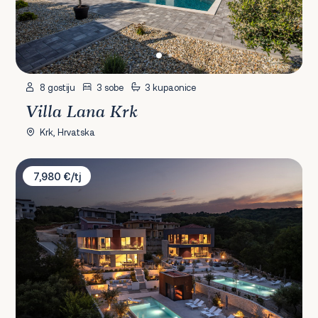
8 gostiju
3 sobe
3 kupaonice
Villa Lana Krk
Krk, Hrvatska
Villa Manatis & Moana
7,980 €/tj