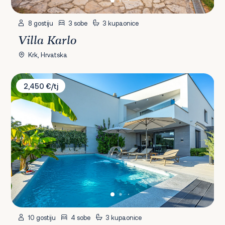
8 gostiju
3 sobe
3 kupaonice
Villa Karlo
Krk, Hrvatska
Villa White Sails 1
2,450 €/tj
10 gostiju
4 sobe
3 kupaonice