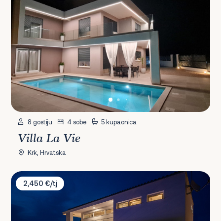
8 gostiju
4 sobe
5 kupaonica
Villa La Vie
Krk, Hrvatska
Villa Casa Mariposa
2,450 €/tj