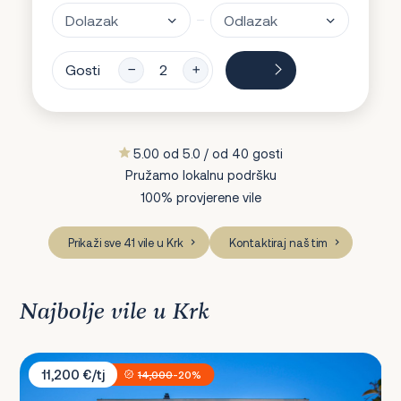
Gosti
5.00 od 5.0 / od 40 gosti
Pružamo lokalnu podršku
100% provjerene vile
Prikaži sve 41 vile u Krk
Kontaktiraj naš tim
Najbolje vile u Krk
Villa Veglia Palace
11,200 €/tj
14,000
-20%