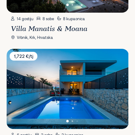
14 gostiju
8 sobe
8 kupaonica
Villa Manatis & Moana
Vrbnik, Krk, Hrvatska
Villa Larus
1,722 €/tj
6 gostiju
3 sobe
3 kupaonice