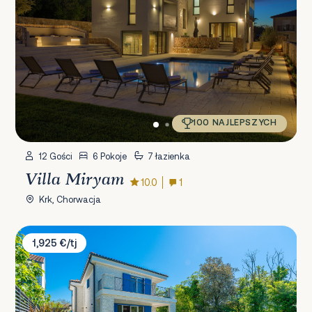
100 NAJLEPSZYCH
12 Gości
6 Pokoje
7 łazienka
Villa Miryam
10.0
1
Krk, Chorwacja
Villa Valle
1,925 €/tj