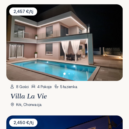
Villa La Vie
2,457 €/tj
8 Gości
4 Pokoje
5 łazienka
Villa La Vie
Krk, Chorwacja
Villa Casa Mariposa
2,450 €/tj