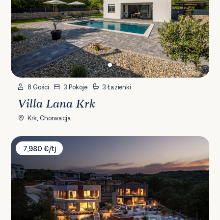
8 Gości
3 Pokoje
3 Łazienki
Villa Lana Krk
Krk, Chorwacja
Villa Manatis & Moana
7,980 €/tj