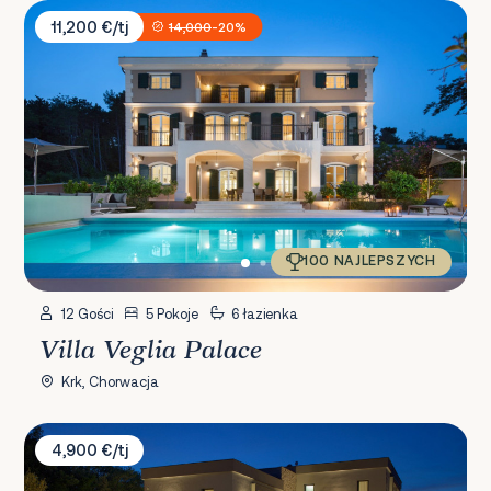
Villa Veglia Palace
11,200 €/tj
14,000
-20%
100 NAJLEPSZYCH
12 Gości
5 Pokoje
6 łazienka
Villa Veglia Palace
Krk, Chorwacja
Villa Miryam
4,900 €/tj