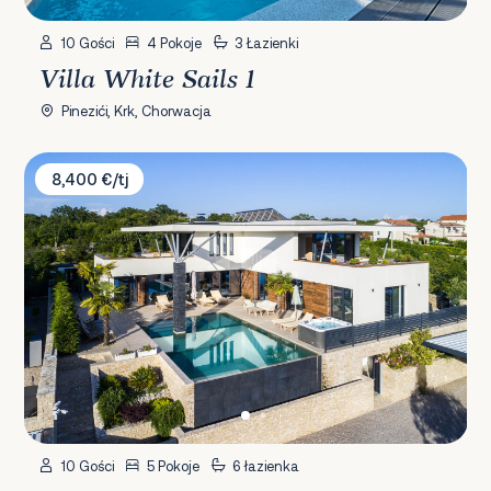
10 Gości
4 Pokoje
3 Łazienki
Villa White Sails 1
Pinezići, Krk, Chorwacja
Villa Eternity
8,400 €/tj
10 Gości
5 Pokoje
6 łazienka