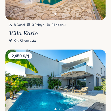
8 Gości
3 Pokoje
3 Łazienki
Villa Karlo
Krk, Chorwacja
Villa White Sails 1
2,450 €/tj