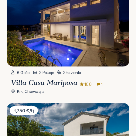
6 Gości
3 Pokoje
3 Łazienki
Villa Casa Mariposa
10.0
1
Krk, Chorwacja
Villa Lana Krk
1,750 €/tj