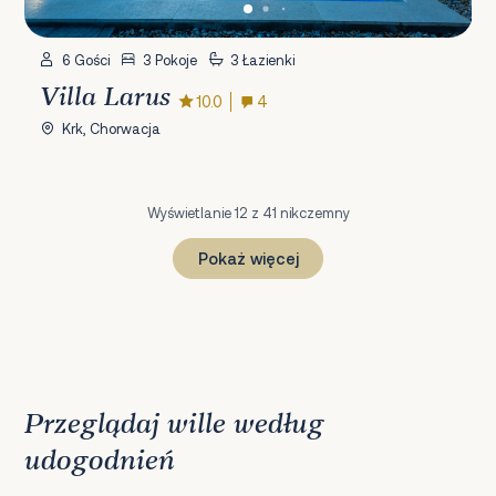
6 Gości
3 Pokoje
3 Łazienki
Villa Larus
10.0
4
Krk, Chorwacja
Wyświetlanie 12 z 41 nikczemny
Pokaż więcej
1
2
3
4
Dalej
Przeglądaj wille według
udogodnień