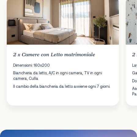
2 x
Camere
con Letto matrimoniale
2
Dimensioni: 160x200
La
Biancheria da letto, A/C in ogni camera, TV in ogni
Ga
camera, Culla
Do
Il cambio della biancheria da letto avviene ogni 7 giorni.
As
Pa