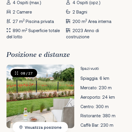
4 Ospiti (max.)
4 Ospiti (opz.)
2 Camere
2 Bagni
2
2
27 m
Piscina privata
200 m
Area interna
2
890 m
Superficie totale
2023 Anno di
del lotto
costruzione
Posizione e distanze
Spazi vuoti
08
/ 27
Spiaggia: 6 km
Mercato: 230 m
Aeroporto: 24 km
Centro: 300 m
Ristorante: 380 m
Caffè Bar: 230 m
Visualizza posizione