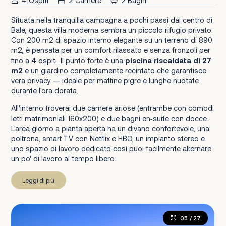
4 Ospiti
2 Camere
2 Bagni
Situata nella tranquilla campagna a pochi passi dal centro di
Bale, questa villa moderna sembra un piccolo rifugio privato.
Con 200 m2 di spazio interno elegante su un terreno di 890
m2, è pensata per un comfort rilassato e senza fronzoli per
fino a 4 ospiti. Il punto forte è una
piscina riscaldata di 27
m2
e un giardino completamente recintato che garantisce
vera privacy — ideale per mattine pigre e lunghe nuotate
durante l'ora dorata.
All'interno troverai due camere ariose (entrambe con comodi
letti matrimoniali 160x200) e due bagni en‑suite con docce.
L'area giorno a pianta aperta ha un divano confortevole, una
poltrona, smart TV con Netflix e HBO, un impianto stereo e
uno spazio di lavoro dedicato così puoi facilmente alternare
un po' di lavoro al tempo libero.
Leggi di più
05
/ 27