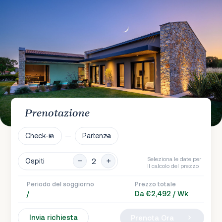
Prenotazione
Check-in
Partenza
Seleziona le date per
Ospiti
il calcolo del prezzo
Periodo del soggiorno
Prezzo totale
/
Da €2,492 / Wk
Invia richiesta
Prenota Ora