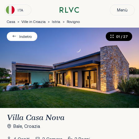
Menù
ITA
Casa
>
Ville in Croazia
>
Istria
>
Rovigno
01
/ 27
Indietro
Villa Casa Nova
Bale, Croazia