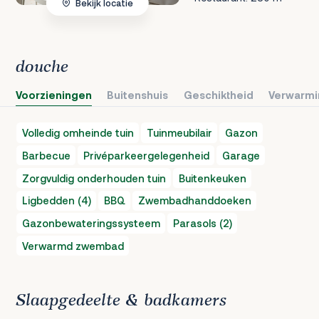
Bekijk locatie
douche
Voorzieningen
Buitenshuis
Geschiktheid
Verwarmi
Volledig omheinde tuin
Tuinmeubilair
Gazon
Barbecue
Privéparkeergelegenheid
Garage
Zorgvuldig onderhouden tuin
Buitenkeuken
Ligbedden (4)
BBQ
Zwembadhanddoeken
Gazonbewateringssysteem
Parasols (2)
Verwarmd zwembad
Slaapgedeelte & badkamers