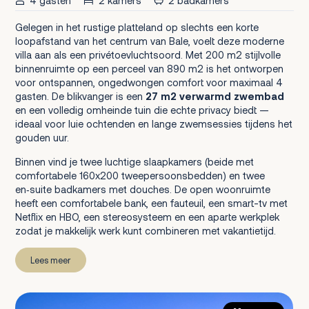
4 gasten
2 kamers
2 badkamers
Gelegen in het rustige platteland op slechts een korte
loopafstand van het centrum van Bale, voelt deze moderne
villa aan als een privétoevluchtsoord. Met 200 m2 stijlvolle
binnenruimte op een perceel van 890 m2 is het ontworpen
voor ontspannen, ongedwongen comfort voor maximaal 4
gasten. De blikvanger is een
27 m2 verwarmd zwembad
en een volledig omheinde tuin die echte privacy biedt —
ideaal voor luie ochtenden en lange zwemsessies tijdens het
gouden uur.
Binnen vind je twee luchtige slaapkamers (beide met
comfortabele 160x200 tweepersoonsbedden) en twee
en‑suite badkamers met douches. De open woonruimte
heeft een comfortabele bank, een fauteuil, een smart-tv met
Netflix en HBO, een stereosysteem en een aparte werkplek
zodat je makkelijk werk kunt combineren met vakantietijd.
Lees meer