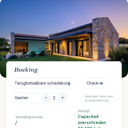
Boeking
Terugbetaalbare schadeborg
Check-in
Selecteer data voor
Gasten
prijsberekening
Verblijf
Capaciteit
Verblijfsperiode
/
overschreden