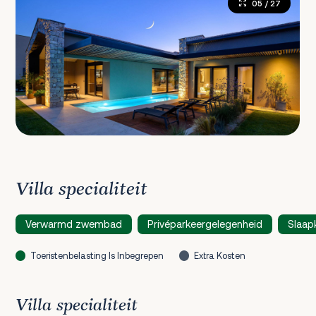
05
/ 27
Villa specialiteit
Verwarmd zwembad
Privéparkeergelegenheid
Slaap
Toeristenbelasting Is Inbegrepen
Extra Kosten
Villa specialiteit