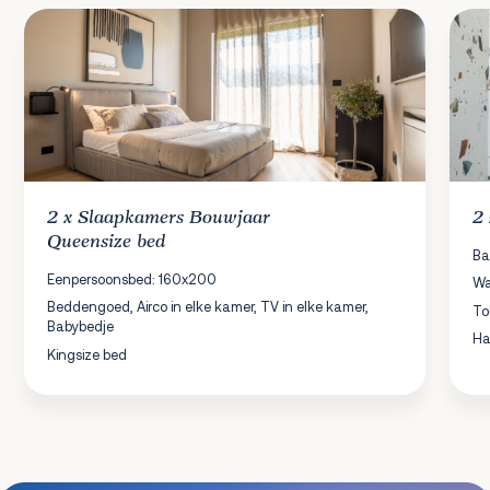
2 x
Slaapkamers
Bouwjaar
2
Queensize bed
Ba
Eenpersoonsbed: 160x200
Wa
Beddengoed, Airco in elke kamer, TV in elke kamer,
To
Babybedje
Ha
Kingsize bed