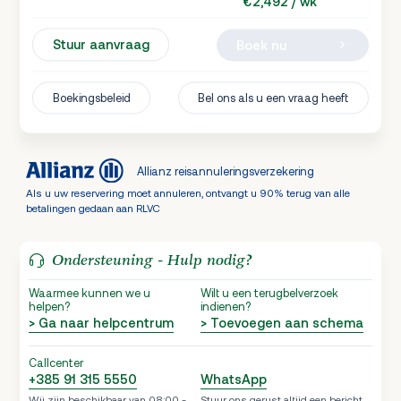
€2,492 / wk
Stuur aanvraag
Boek nu
Boekingsbeleid
Bel ons als u een vraag heeft
Allianz reisannuleringsverzekering
Als u uw reservering moet annuleren, ontvangt u 90% terug van alle
betalingen gedaan aan RLVC
Ondersteuning - Hulp nodig?
Waarmee kunnen we u
Wilt u een terugbelverzoek
helpen?
indienen?
> Ga naar helpcentrum
> Toevoegen aan schema
Callcenter
+385 91 315 5550
WhatsApp
Wij zijn beschikbaar van 08:00 -
Stuur ons gerust altijd een bericht