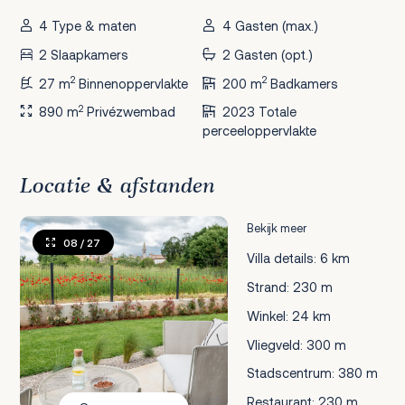
4 Type & maten
4 Gasten (max.)
2 Slaapkamers
2 Gasten (opt.)
2
2
27 m
Binnenoppervlakte
200 m
Badkamers
2
890 m
Privézwembad
2023 Totale
perceeloppervlakte
Locatie & afstanden
Bekijk meer
08
/ 27
Villa details: 6 km
Strand: 230 m
Winkel: 24 km
Vliegveld: 300 m
Stadscentrum: 380 m
Restaurant: 230 m