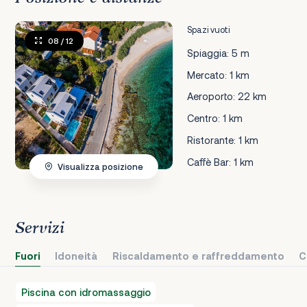
Spazi vuoti
08
/ 12
Spiaggia: 5 m
Mercato: 1 km
Aeroporto: 22 km
Centro: 1 km
Ristorante: 1 km
Caffè Bar: 1 km
Visualizza posizione
Servizi
Fuori
Idoneità
Riscaldamento e raffreddamento
C
Piscina con idromassaggio