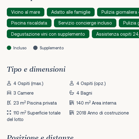
Vicino al mare
Adatto alle famiglie
Pulizia giornaliera
Piscina riscaldata
Servizio concierge incluso
Pulizia 
Degustazione vini con supplemento
Assistenza ospiti 2
Incluso
Supplemento
Tipo e dimensioni
4 Ospiti (max.)
4 Ospiti (opz.)
3 Camere
4 Bagni
2
2
23 m
Piscina privata
140 m
Area interna
2
110 m
Superficie totale
2018 Anno di costruzione
del lotto
Posizione e distanze