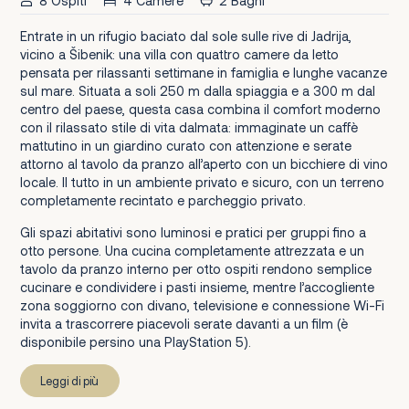
8 Ospiti
4 Camere
2 Bagni
Entrate in un rifugio baciato dal sole sulle rive di Jadrija,
vicino a Šibenik: una villa con quattro camere da letto
pensata per rilassanti settimane in famiglia e lunghe vacanze
sul mare. Situata a soli 250 m dalla spiaggia e a 300 m dal
centro del paese, questa casa combina il comfort moderno
con il rilassato stile di vita dalmata: immaginate un caffè
mattutino in un giardino curato con attenzione e serate
attorno al tavolo da pranzo all’aperto con un bicchiere di vino
locale. Il tutto in un ambiente privato e sicuro, con un terreno
completamente recintato e parcheggio privato.
Gli spazi abitativi sono luminosi e pratici per gruppi fino a
otto persone. Una cucina completamente attrezzata e un
tavolo da pranzo interno per otto ospiti rendono semplice
cucinare e condividere i pasti insieme, mentre l’accogliente
zona soggiorno con divano, televisione e connessione Wi-Fi
invita a trascorrere piacevoli serate davanti a un film (è
disponibile persino una PlayStation 5).
Leggi di più