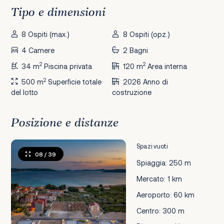
Tipo e dimensioni
8 Ospiti (max.)
8 Ospiti (opz.)
4 Camere
2 Bagni
2
2
34 m
Piscina privata
120 m
Area interna
2
500 m
Superficie totale
2026 Anno di
del lotto
costruzione
Posizione e distanze
Spazi vuoti
08
/ 39
Spiaggia: 250 m
Mercato: 1 km
Aeroporto: 60 km
Centro: 300 m