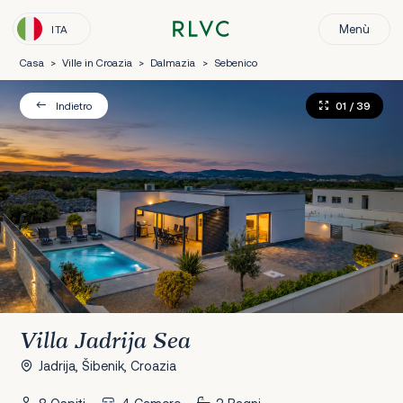
Menù
ITA
Casa
>
Ville in Croazia
>
Dalmazia
>
Sebenico
01
/ 39
Indietro
Villa Jadrija Sea
Jadrija, Šibenik, Croazia