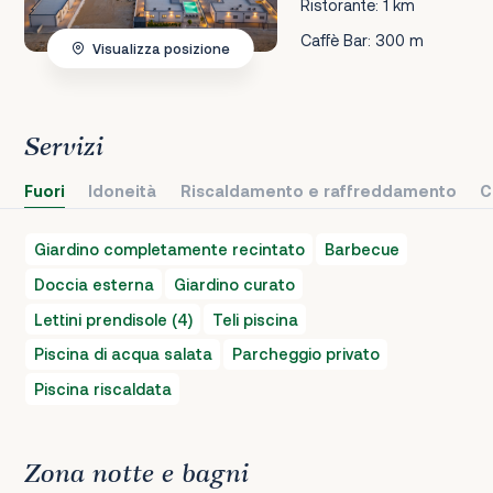
Ristorante: 1 km
Caffè Bar: 300 m
Visualizza posizione
Servizi
Fuori
Idoneità
Riscaldamento e raffreddamento
C
Giardino completamente recintato
Barbecue
Doccia esterna
Giardino curato
Lettini prendisole (4)
Teli piscina
Piscina di acqua salata
Parcheggio privato
Piscina riscaldata
Zona notte e bagni