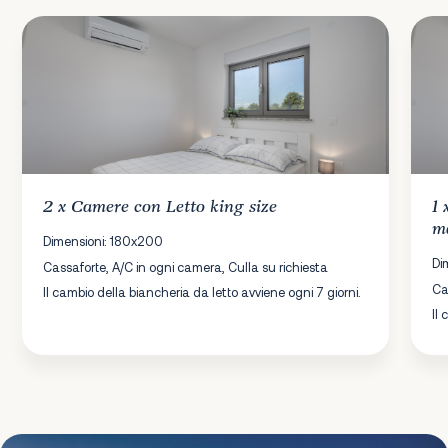
2 x
Camere
con Letto king size
1
m
Dimensioni: 180x200
Di
Cassaforte, A/C in ogni camera, Culla su richiesta
Ca
Il cambio della biancheria da letto avviene ogni 7 giorni.
Il