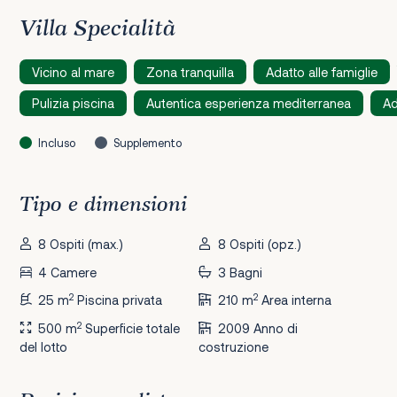
Villa Specialità
Vicino al mare
Zona tranquilla
Adatto alle famiglie
Pulizia piscina
Autentica esperienza mediterranea
Ad
Incluso
Supplemento
Tipo e dimensioni
8 Ospiti (max.)
8 Ospiti (opz.)
4 Camere
3 Bagni
2
2
25 m
Piscina privata
210 m
Area interna
2
500 m
Superficie totale
2009 Anno di
del lotto
costruzione