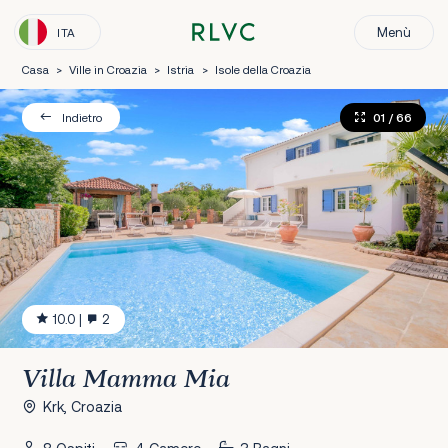
Menù
ITA
Casa
>
Ville in Croazia
>
Istria
>
Isole della Croazia
01
/ 66
Indietro
10.0
|
2
Villa Mamma Mia
Krk, Croazia