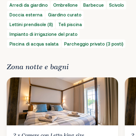
Arredi da giardino
Ombrellone
Barbecue
Scivolo
Doccia esterna
Giardino curato
Lettini prendisole (8)
Teli piscina
Impianto di irrigazione del prato
Piscina di acqua salata
Parcheggio privato (3 posti)
Zona notte e bagni
2 x
Camere
con Letto king size
2