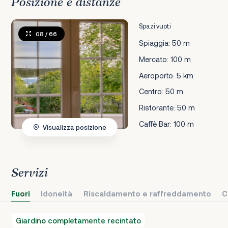
Posizione e distanze
Spazi vuoti
08
/ 66
Spiaggia: 50 m
Mercato: 100 m
Aeroporto: 5 km
Centro: 50 m
Ristorante: 50 m
Caffè Bar: 100 m
Visualizza posizione
Servizi
Fuori
Idoneità
Riscaldamento e raffreddamento
C
Giardino completamente recintato