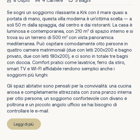
8 Ospiti
4 Camere
3 Bagni
Se sogni un soggiorno rilassante a Krk con il mare quasi a
portata di mano, questa villa moderna è un’ottima scelta — a
soli 50 m dalla spiaggia, dal centro e dai ristoranti. La casa è
luminosa e contemporanea, con 210 m² di spazio interno e si
trova su un terreno di 500 m² con vista panoramica
mediterranea. Può ospitare comodamente otto persone in
quattro camere matrimoniali (due con letti 200x200 e bagno
privato, due con letti 180x200), e ci sono in totale tre bagni
con doccia. Comfort pratici come lavatrice, ferro da stiro,
smart TV e WI-FI affidabile rendono semplici anche i
soggiorni più lunghi.
Gli spazi abitativi sono pensati per la convivialità: una cucina
ariosa e completamente attrezzata con zona pranzo interna
per otto persone, un soggiorno confortevole con divano e
poltrona e un piccolo angolo ufficio se hai bisogno di
controllare le e-mail.
Leggi di più