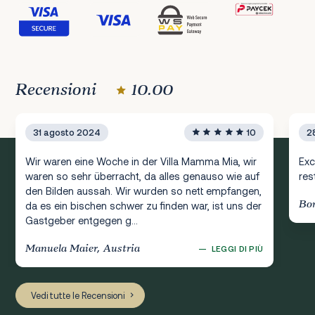
Recensioni
10.00
31 agosto 2024
10
2
Wir waren eine Woche in der Villa Mamma Mia, wir
Exc
waren so sehr überracht, da alles genauso wie auf
res
den Bilden aussah. Wir wurden so nett empfangen,
Bor
da es ein bischen schwer zu finden war, ist uns der
Gastgeber entgegen g...
Manuela Maier, Austria
—
LEGGI DI PIÙ
Vedi tutte le Recensioni