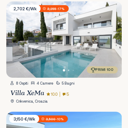
Villa XeMa
2,702 €/Wk
3,255
-17%
PRIMI 100
8 Ospiti
4 Camere
5 Bagni
Villa XeMa
10.0
5
Crikvenica, Croazia
Villa Ziganto
3,150 €/Wk
3,500
-10%