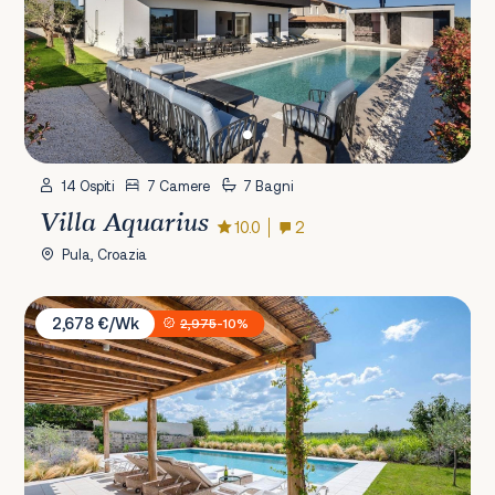
14 Ospiti
7 Camere
7 Bagni
Villa Aquarius
10.0
2
Pula, Croazia
Villa Charlotta
2,678 €/Wk
2,975
-10%