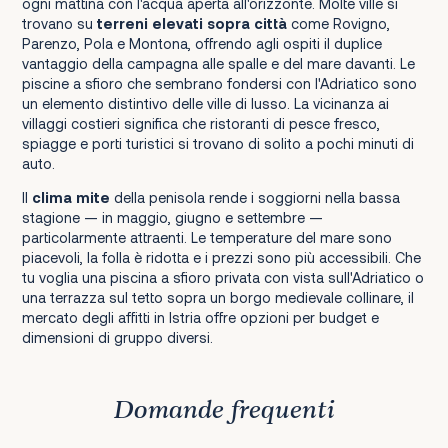
ogni mattina con l'acqua aperta all'orizzonte. Molte ville si
trovano su
terreni elevati sopra città
come Rovigno,
Parenzo, Pola e Montona, offrendo agli ospiti il duplice
vantaggio della campagna alle spalle e del mare davanti. Le
piscine a sfioro che sembrano fondersi con l'Adriatico sono
un elemento distintivo delle ville di lusso. La vicinanza ai
villaggi costieri significa che ristoranti di pesce fresco,
spiagge e porti turistici si trovano di solito a pochi minuti di
auto.
Il
clima mite
della penisola rende i soggiorni nella bassa
stagione — in maggio, giugno e settembre —
particolarmente attraenti. Le temperature del mare sono
piacevoli, la folla è ridotta e i prezzi sono più accessibili. Che
tu voglia una piscina a sfioro privata con vista sull'Adriatico o
una terrazza sul tetto sopra un borgo medievale collinare, il
mercato degli affitti in Istria offre opzioni per budget e
dimensioni di gruppo diversi.
Domande frequenti