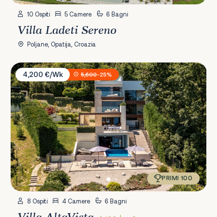
10 Ospiti
5 Camere
6 Bagni
Villa Ladeti Sereno
Poljane, Opatija, Croazia
Villa AltaVista
4,200 €/Wk
5,600
-25%
PRIMI 100
8 Ospiti
4 Camere
6 Bagni