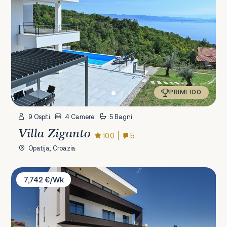
PRIMI 100
9 Ospiti
4 Camere
5 Bagni
Villa Ziganto
10.0
5
Opatija, Croazia
Villa Aquarius
7,742 €/Wk