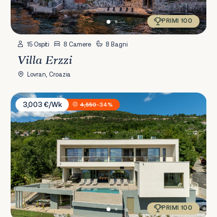
PRIMI 100
15 Ospiti
8 Camere
8 Bagni
Villa Erzzi
Lovran, Croazia
Villa Ladeti Sereno
3,003 €/Wk
4,550
-34%
PRIMI 100