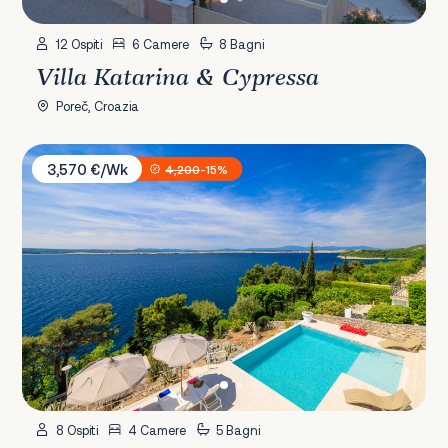
12 Ospiti
6 Camere
8 Bagni
Villa Katarina & Cypressa
Poreč, Croazia
Villa Empress
3,570 €/Wk
4,200
-15%
8 Ospiti
4 Camere
5 Bagni