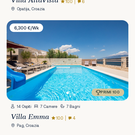
Villa AltaVista
10.0
6
Opatija, Croazia
Villa Emma
6,300 €/Wk
PRIMI 100
14 Ospiti
7 Camere
7 Bagni
Villa Emma
10.0
4
Pag, Croazia