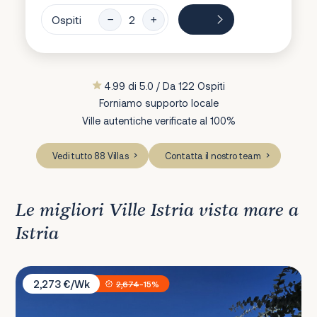
Ospiti
4.99 di 5.0 / Da 122 Ospiti
Forniamo supporto locale
Ville autentiche verificate al 100%
Vedi tutto 88 Villas
Contatta il nostro team
Le migliori Ville Istria vista mare a
Istria
Villa Bellavista
2,273 €/Wk
2,674
-15%