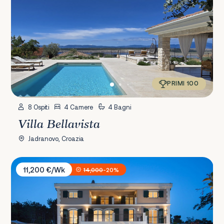
PRIMI 100
8 Ospiti
4 Camere
4 Bagni
Villa Bellavista
Jadranovo, Croazia
Villa Veglia Palace
11,200 €/Wk
14,000
-20%