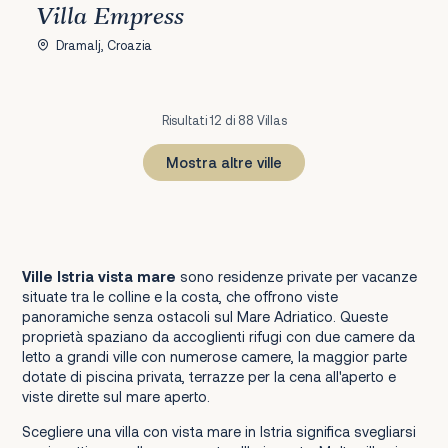
Villa Empress
Dramalj, Croazia
Risultati 12 di 88 Villas
Mostra altre ville
1
2
3
4
5
6
7
8
Prossimo
Ville Istria vista mare
sono residenze private per vacanze
situate tra le colline e la costa, che offrono viste
panoramiche senza ostacoli sul Mare Adriatico. Queste
proprietà spaziano da accoglienti rifugi con due camere da
letto a grandi ville con numerose camere, la maggior parte
dotate di piscina privata, terrazze per la cena all'aperto e
viste dirette sul mare aperto.
Scegliere una villa con vista mare in Istria significa svegliarsi