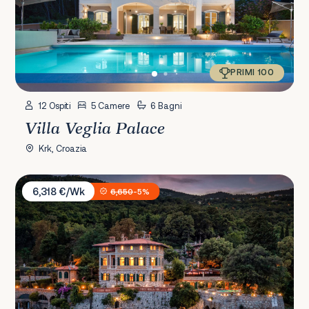
PRIMI 100
12 Ospiti
5 Camere
6 Bagni
Villa Veglia Palace
Krk, Croazia
Villa Erzzi
6,318 €/Wk
6,650
-5%