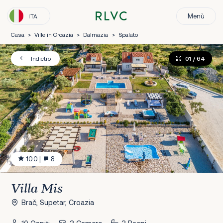
Menù
ITA
Casa
>
Ville in Croazia
>
Dalmazia
>
Spalato
01
/ 64
Indietro
10.0
|
8
Villa Mis
Brač, Supetar, Croazia