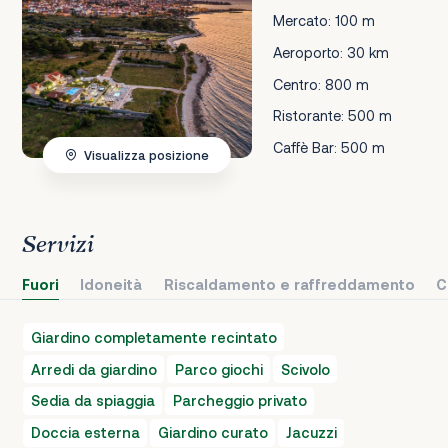
Mercato: 100 m
Aeroporto: 30 km
Centro: 800 m
Ristorante: 500 m
Caffè Bar: 500 m
Visualizza posizione
Servizi
Fuori
Idoneità
Riscaldamento e raffreddamento
C
Giardino completamente recintato
Arredi da giardino
Parco giochi
Scivolo
Sedia da spiaggia
Parcheggio privato
Doccia esterna
Giardino curato
Jacuzzi