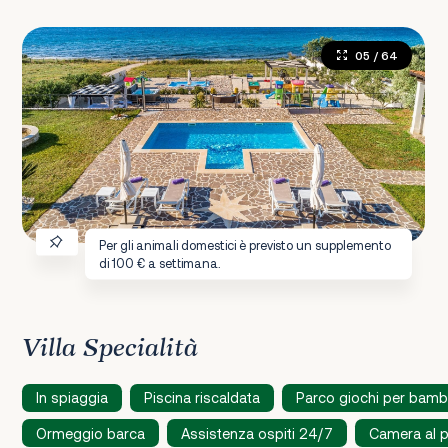
05
/ 64
Per gli animali domestici è previsto un supplemento
di 100 € a settimana.
Villa Specialità
In spiaggia
Piscina riscaldata
Parco giochi per bamb
Ormeggio barca
Assistenza ospiti 24/7
Camera al p