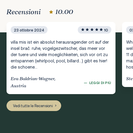
Recensioni
10.00
23 ottobre 2024
10
0
villa mis ist ein absolut herausragender ort auf der
Wha
insel brač. ruhe, vogelgezwitscher, das meer vor
wel
der tuere und viele moeglichkeiten, sich vor ort zu
11 
entspannen (whirlpool, pool, billard...) gibt es hier!
max
die schoene...
hos
Eva Baldrian-Wagner,
Ste
—
LEGGI DI PIÙ
Austria
Vedi tutte le Recensioni