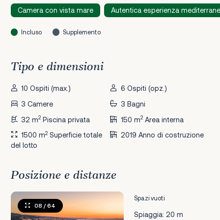
Camera con vista mare
Autentica esperienza mediterran
Incluso
Supplemento
Tipo e dimensioni
10 Ospiti (max.)
6 Ospiti (opz.)
3 Camere
3 Bagni
2
2
32 m
Piscina privata
150 m
Area interna
2
1500 m
Superficie totale
2019 Anno di costruzione
del lotto
Posizione e distanze
Spazi vuoti
08
/ 64
Spiaggia: 20 m