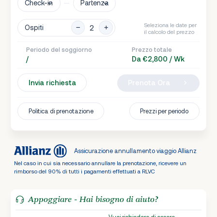
Check-in
Partenza
Seleziona le date per
Ospiti
il calcolo del prezzo
Periodo del soggiorno
Prezzo totale
/
Da €2,800 / Wk
Invia richiesta
Prenota Ora
Politica di prenotazione
Prezzi per periodo
Assicurazione annullamento viaggio Allianz
Nel caso in cui sia necessario annullare la prenotazione, ricevere un
rimborso del 90% di tutti i pagamenti effettuati a RLVC
Appoggiare - Hai bisogno di aiuto?
Vuoi richiedere di essere