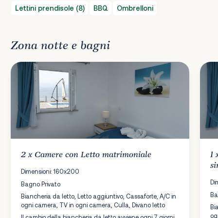
Lettini prendisole (8)
BBQ
Ombrelloni
Zona notte e bagni
2 x
Camere
con Letto matrimoniale
1
si
Dimensioni: 160x200
Di
Bagno Privato
Ba
Biancheria da letto, Letto aggiuntivo, Cassaforte, A/C in
ogni camera, TV in ogni camera, Culla, Divano letto
Bi
og
Il cambio della biancheria da letto avviene ogni 7 giorni.