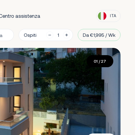
Centro assistenza
ITA
Ospiti
Da €1,995 / Wk
01
/ 27