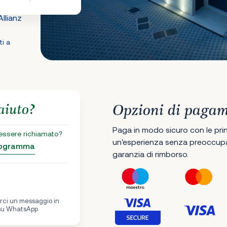
llianz
ti a
aiuto?
Opzioni di paga
Paga in modo sicuro con le princ
 essere richiamato?
un'esperienza senza preoccupaz
programma
garanzia di rimborso.
iarci un messaggio in
 su WhatsApp