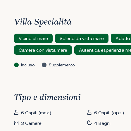
Villa Specialità
Vicino al mare
Splendida vista mare
Adatto 
Camera con vista mare
Autentica esperienza me
Incluso
Supplemento
Tipo e dimensioni
6 Ospiti (max.)
6 Ospiti (opz.)
3 Camere
4 Bagni