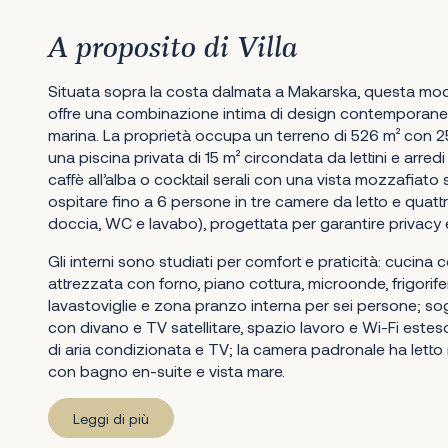
A proposito di Villa
Situata sopra la costa dalmata a Makarska, questa mod
offre una combinazione intima di design contemporane
marina. La proprietà occupa un terreno di 526 m² con 2
una piscina privata di 15 m² circondata da lettini e arredi
caffè all’alba o cocktail serali con una vista mozzafiato s
ospitare fino a 6 persone in tre camere da letto e quattr
doccia, WC e lavabo), progettata per garantire privacy e
Gli interni sono studiati per comfort e praticità: cucin
attrezzata con forno, piano cottura, microonde, frigorif
lavastoviglie e zona pranzo interna per sei persone; s
con divano e TV satellitare, spazio lavoro e Wi-Fi este
di aria condizionata e TV; la camera padronale ha letto
con bagno en-suite e vista mare.
Leggi di più