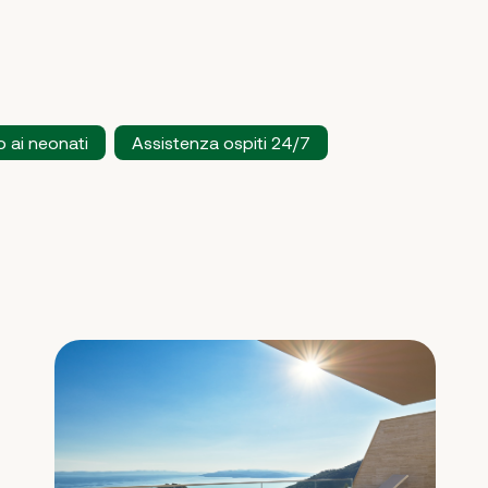
o ai neonati
Assistenza ospiti 24/7