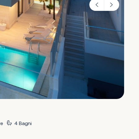
re
4 Bagni