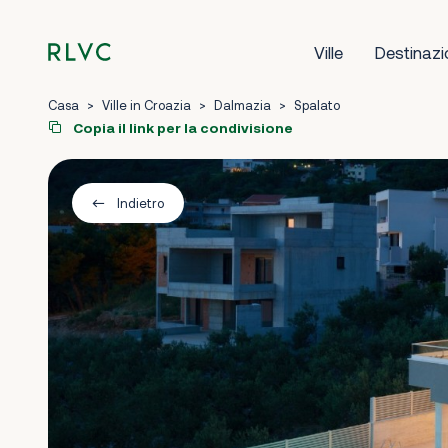
Ville
Destinazi
Casa
>
Ville in Croazia
>
Dalmazia
>
Spalato
Copia il link per la condivisione
Indietro