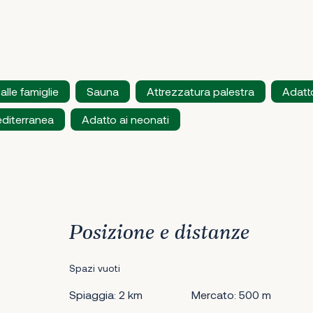
alle famiglie
Sauna
Attrezzatura palestra
Adatt
diterranea
Adatto ai neonati
Posizione e distanze
Spazi vuoti
Spiaggia: 2 km
Mercato: 500 m