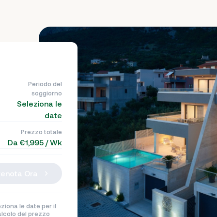
Periodo del
soggiorno
Seleziona le
date
Prezzo totale
Da €1,995 / Wk
renota Ora
ziona le date per il
alcolo del prezzo