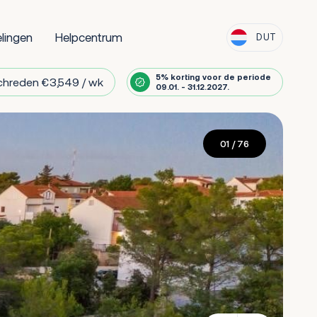
lingen
Helpcentrum
DUT
5% korting voor de periode
chreden €3,549 / wk
09.01. - 31.12.2027.
01
/ 76