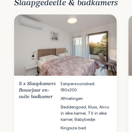
Slaapgedeelte & badkamers
5 x
Slaapkamers
Eenpersoonsbed:
180x200
Bouwjaar en-
suite badkamer
Afmetingen
Beddengoed, Kluis, Airco
in elke kamer, TV in elke
kamer, Babybedje
Kingsize bed