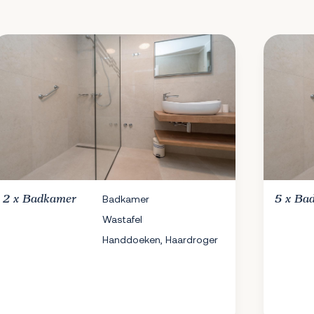
2 x
Badkamer
Badkamer
5 x
Ba
Wastafel
Handdoeken, Haardroger