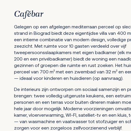
Cafébar
Gelegen op een afgelegen mediterraan perceel op slec
strand in Biograd biedt deze eigentijdse villa van 400
een intieme combinatie van modern design, volledige 
zeezicht. Met ruimte voor 10 gasten verdeeld over vijf
tweepersoonsslaapkamers met eigen badkamer (elk me
200 en een privébadkamer) biedt de woning een naadloo
gezinnen of groepen die ruimte en rust zoeken. Het hui
perceel van 700 m² met een zwembad van 32 m² en een
— ideaal voor kinderen en huisdieren (op aanvraag).
De interieurs zijn ontworpen om sociaal samenzijn en pr
brengen: twee volledig uitgeruste keukens, een eetruim
personen en een terras voor buiten dineren maken moe
hele jaar door mogelijk. Moderne voorzieningen omvatten
kamer, vloerverwarming, WI-FI, satelliet-tv en een kluis, t
— van wasmachine en vaatwasser tot stofzuiger en 
zorgen voor een zorgeloos zelfvoorzienend verblijf.