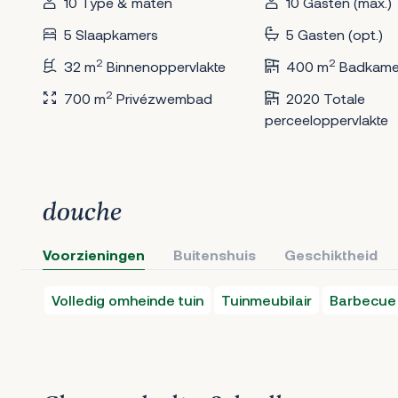
10 Type & maten
10 Gasten (max.)
5 Slaapkamers
5 Gasten (opt.)
2
2
32 m
Binnenoppervlakte
400 m
Badkame
2
700 m
Privézwembad
2020 Totale
perceeloppervlakte
douche
Voorzieningen
Buitenshuis
Geschiktheid
Volledig omheinde tuin
Tuinmeubilair
Barbecue