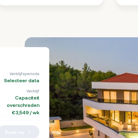
Verblijfsperiode
Selecteer data
Verblijf
Capaciteit
overschreden
€3,549 / wk
Boek nu