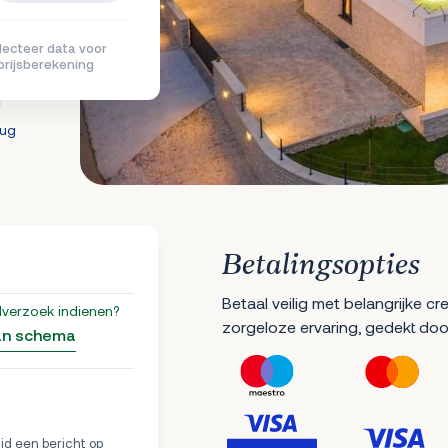
lecteer data voor
prijsberekening
g
rug
Betalingsopties
Betaal veilig met belangrijke c
lverzoek indienen?
zorgeloze ervaring, gedekt doo
an schema
ijd een bericht op