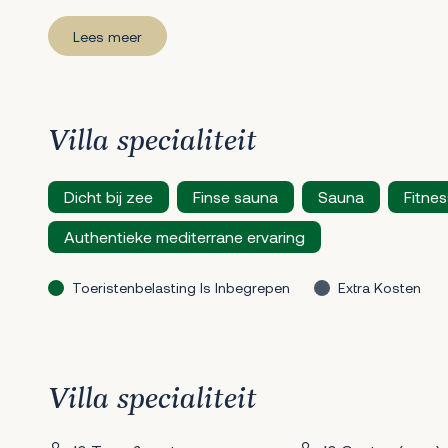
Lees meer
Villa specialiteit
Dicht bij zee
Finse sauna
Sauna
Fitne
Authentieke mediterrane ervaring
Toeristenbelasting Is Inbegrepen
Extra Kosten
Villa specialiteit