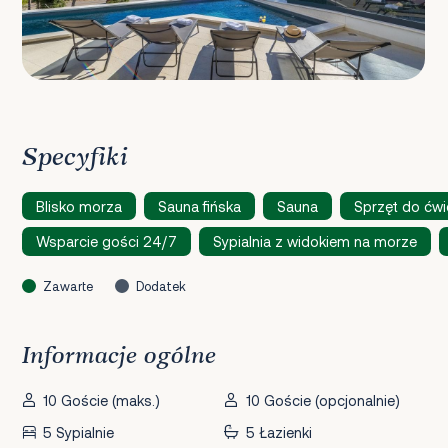
Specyfiki
Blisko morza
Sauna fińska
Sauna
Sprzęt do ćw
Wsparcie gości 24/7
Sypialnia z widokiem na morze
Zawarte
Dodatek
Informacje ogólne
10 Goście (maks.)
10 Goście (opcjonalnie)
5 Sypialnie
5 Łazienki