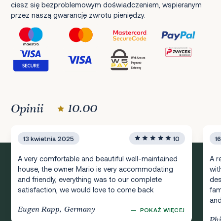
ciesz się bezproblemowym doświadczeniem, wspieranym
przez naszą gwarancję zwrotu pieniędzy.
Opinii
10.00
13 kwietnia 2025
10
1
A very comfortable and beautiful well-maintained
A r
house, the owner Mario is very accommodating
wit
and friendly, everything was to our complete
des
satisfaction, we would love to come back
fam
and
Eugen Rapp, Germany
—
POKAŻ WIĘCEJ
Ph