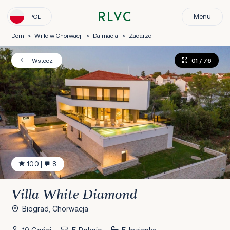
Menu
POL
Dom
>
Wille w Chorwacji
>
Dalmacja
>
Zadarze
01
/ 76
Wstecz
10.0
|
8
Villa White Diamond
Biograd, Chorwacja