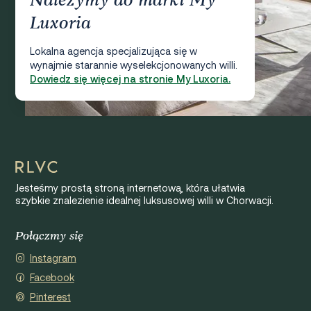
Należymy do marki My
Luxoria
Lokalna agencja specjalizująca się w
wynajmie starannie wyselekcjonowanych willi.
Dowiedz się więcej na stronie My Luxoria.
Jesteśmy prostą stroną internetową, która ułatwia
szybkie znalezienie idealnej luksusowej willi w Chorwacji.
Połączmy się
Instagram
Facebook
Pinterest