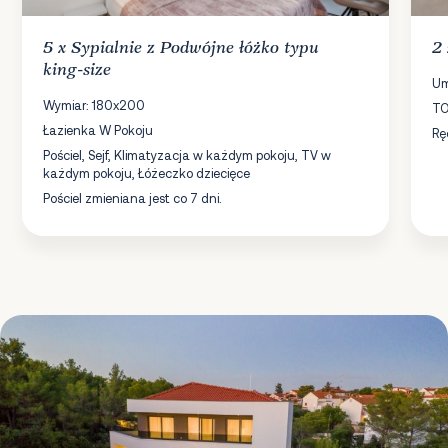
5 x
Sypialnie
z Podwójne łóżko typu
2
king-size
Um
Wymiar: 180x200
TO
Łazienka W Pokoju
Rę
Pościel, Sejf, Klimatyzacja w każdym pokoju, TV w
każdym pokoju, Łóżeczko dziecięce
Pościel zmieniana jest co 7 dni.