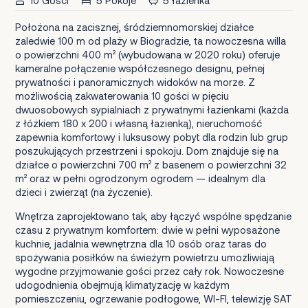
10 Gości
5 Pokoje
5 łazienka
Położona na zacisznej, śródziemnomorskiej działce
zaledwie 100 m od plaży w Biogradzie, ta nowoczesna willa
o powierzchni 400 m² (wybudowana w 2020 roku) oferuje
kameralne połączenie współczesnego designu, pełnej
prywatności i panoramicznych widoków na morze. Z
możliwością zakwaterowania 10 gości w pięciu
dwuosobowych sypialniach z prywatnymi łazienkami (każda
z łóżkiem 180 x 200 i własną łazienką), nieruchomość
zapewnia komfortowy i luksusowy pobyt dla rodzin lub grup
poszukujących przestrzeni i spokoju. Dom znajduje się na
działce o powierzchni 700 m² z basenem o powierzchni 32
m² oraz w pełni ogrodzonym ogrodem — idealnym dla
dzieci i zwierząt (na życzenie).
Wnętrza zaprojektowano tak, aby łączyć wspólne spędzanie
czasu z prywatnym komfortem: dwie w pełni wyposażone
kuchnie, jadalnia wewnętrzna dla 10 osób oraz taras do
spożywania posiłków na świeżym powietrzu umożliwiają
wygodne przyjmowanie gości przez cały rok. Nowoczesne
udogodnienia obejmują klimatyzację w każdym
pomieszczeniu, ogrzewanie podłogowe, WI-FI, telewizję SAT