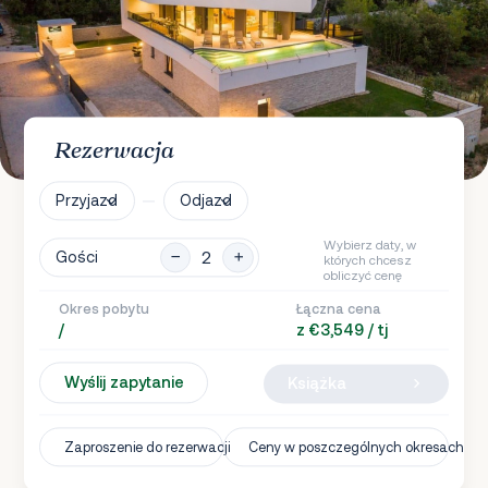
Rezerwacja
Przyjazd
Odjazd
Wybierz daty, w
Gości
których chcesz
obliczyć cenę
Okres pobytu
Łączna cena
/
z €3,549 / tj
Wyślij zapytanie
Książka
Zaproszenie do rezerwacji
Ceny w poszczególnych okresach