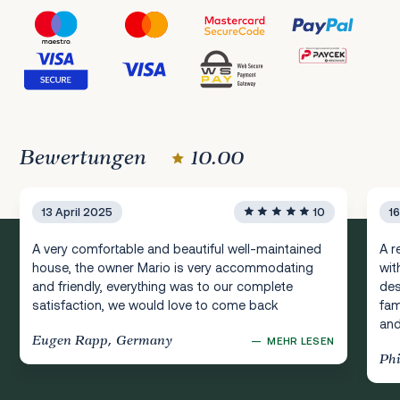
Bewertungen
10.00
13 April 2025
10
1
A very comfortable and beautiful well-maintained
A r
house, the owner Mario is very accommodating
wit
and friendly, everything was to our complete
des
satisfaction, we would love to come back
fam
and
Eugen Rapp, Germany
—
MEHR LESEN
Ph