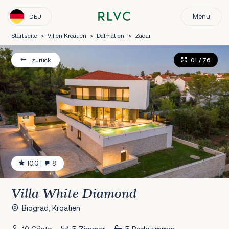
Menü
DEU
Startseite
>
Villen Kroatien
>
Dalmatien
>
Zadar
01
/ 76
zurück
10.0
|
8
Villa White Diamond
Biograd, Kroatien