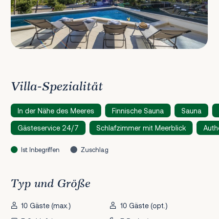
Villa-Spezialität
In der Nähe des Meeres
Finnische Sauna
Sauna
Gästeservice 24/7
Schlafzimmer mit Meerblick
Auth
Ist Inbegriffen
Zuschlag
Typ und Größe
10 Gäste (max.)
10 Gäste (opt.)