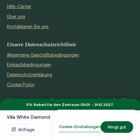
Hilfe-Center
Über uns
Kontaktieren Sie uns
Unsere Datenschutzrichtlinie
Allgemeine Geschäftsbedingungen
Einkaufsbedingungen
Datenschutzerklärung
Cookie Policy
Website registriert von Domus properties d.o.o., Ćaleta-Cari 53a,
5% Rabatt für den Zeitraum 09.01. - 31.12.2027.
HR - 22000, Croatia | VAT ID: HR97941229837
Ⓒ 2026 RLVC. Alle Rechte vorbehalten.
Villa White Diamond
Von €3,549 / Wo.
Entworfen von Beta&Co
Cookie-Einstellungen
Klingt gut
Entwickelt von Epic Digital
Anfrage
Verfügbarkeit prüfen