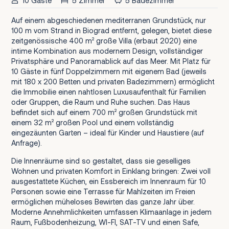
10 Gäste
5 Zimmer
5 Badezimmer
Auf einem abgeschiedenen mediterranen Grundstück, nur
100 m vom Strand in Biograd entfernt, gelegen, bietet diese
zeitgenössische 400 m² große Villa (erbaut 2020) eine
intime Kombination aus modernem Design, vollständiger
Privatsphäre und Panoramablick auf das Meer. Mit Platz für
10 Gäste in fünf Doppelzimmern mit eigenem Bad (jeweils
mit 180 x 200 Betten und privaten Badezimmern) ermöglicht
die Immobilie einen nahtlosen Luxusaufenthalt für Familien
oder Gruppen, die Raum und Ruhe suchen. Das Haus
befindet sich auf einem 700 m² großen Grundstück mit
einem 32 m² großen Pool und einem vollständig
eingezäunten Garten – ideal für Kinder und Haustiere (auf
Anfrage).
Die Innenräume sind so gestaltet, dass sie geselliges
Wohnen und privaten Komfort in Einklang bringen: Zwei voll
ausgestattete Küchen, ein Essbereich im Innenraum für 10
Personen sowie eine Terrasse für Mahlzeiten im Freien
ermöglichen müheloses Bewirten das ganze Jahr über.
Moderne Annehmlichkeiten umfassen Klimaanlage in jedem
Raum, Fußbodenheizung, WI-FI, SAT-TV und einen Safe,