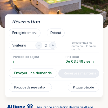
Réservation
Enregistrement
Départ
Sélectionnez les
Visiteurs
dates pour le calcul
du prix
Période de séjour
Prix total
/
De €3,549 / sem
Envoyer une demande
Réservez maintenant
Politique de réservation
Prix par période
Assurance annulation de voyage Allianz