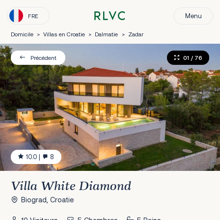
Menu
FRE
Domicile
>
Villas en Croatie
>
Dalmatie
>
Zadar
01
/ 76
Précédent
10.0
|
8
Villa White Diamond
Biograd, Croatie