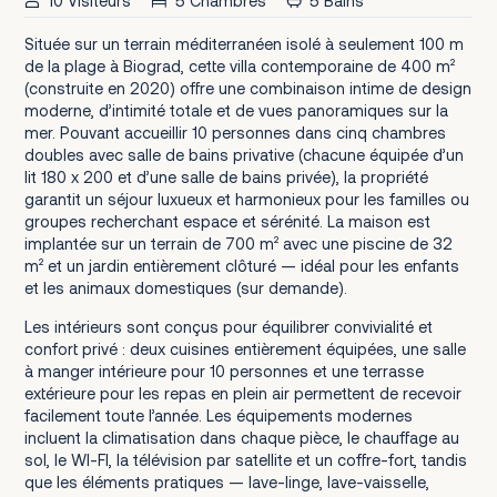
10 Visiteurs
5 Chambres
5 Bains
Située sur un terrain méditerranéen isolé à seulement 100 m
de la plage à Biograd, cette villa contemporaine de 400 m²
(construite en 2020) offre une combinaison intime de design
moderne, d’intimité totale et de vues panoramiques sur la
mer. Pouvant accueillir 10 personnes dans cinq chambres
doubles avec salle de bains privative (chacune équipée d’un
lit 180 x 200 et d’une salle de bains privée), la propriété
garantit un séjour luxueux et harmonieux pour les familles ou
groupes recherchant espace et sérénité. La maison est
implantée sur un terrain de 700 m² avec une piscine de 32
m² et un jardin entièrement clôturé — idéal pour les enfants
et les animaux domestiques (sur demande).
Les intérieurs sont conçus pour équilibrer convivialité et
confort privé : deux cuisines entièrement équipées, une salle
à manger intérieure pour 10 personnes et une terrasse
extérieure pour les repas en plein air permettent de recevoir
facilement toute l’année. Les équipements modernes
incluent la climatisation dans chaque pièce, le chauffage au
sol, le WI-FI, la télévision par satellite et un coffre-fort, tandis
que les éléments pratiques — lave-linge, lave-vaisselle,