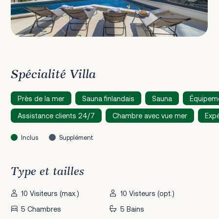
Spécialité Villa
Près de la mer
Sauna finlandais
Sauna
Équipem
Assistance clients 24/7
Chambre avec vue mer
Expé
Inclus
Supplément
Type et tailles
10 Visiteurs (max.)
10 Visteurs (opt.)
5 Chambres
5 Bains