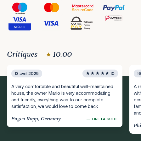
Critiques
10.00
13 avril 2025
10
1
A very comfortable and beautiful well-maintained
A r
house, the owner Mario is very accommodating
wit
and friendly, everything was to our complete
des
satisfaction, we would love to come back
fam
and
Eugen Rapp, Germany
—
LIRE LA SUITE
Ph