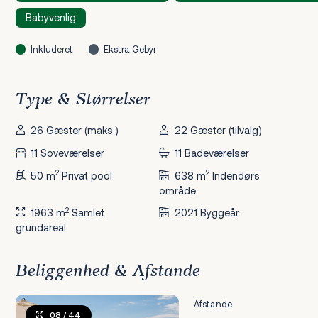
Babyvenlig
Inkluderet
Ekstra Gebyr
Type & Størrelser
26 Gæster (maks.)
22 Gæster (tilvalg)
11 Soveværelser
11 Badeværelser
2
2
50 m
Privat pool
638 m
Indendørs
område
2
1963 m
Samlet
2021 Byggeår
grundareal
Beliggenhed & Afstande
Afstande
08
/ 44