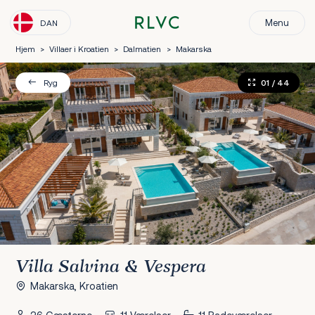
Menu
DAN
Hjem
>
Villaer i Kroatien
>
Dalmatien
>
Makarska
01
/ 44
Ryg
Villa Salvina & Vespera
Makarska, Kroatien