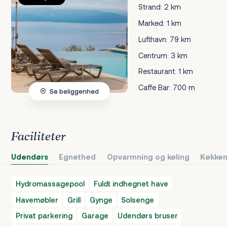
Strand: 2 km
Marked: 1 km
Lufthavn: 79 km
Centrum: 3 km
Restaurant: 1 km
Caffe Bar: 700 m
Se beliggenhed
Faciliteter
Udendørs
Egnethed
Opvarmning og køling
Køkken
Hydromassagepool
Fuldt indhegnet have
Havemøbler
Grill
Gynge
Solsenge
Privat parkering
Garage
Udendørs bruser