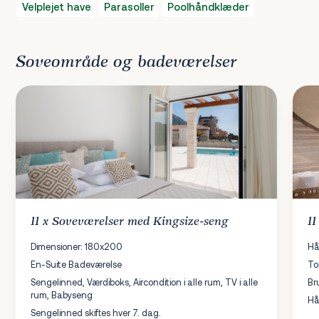
Velplejet have
Parasoller
Poolhåndklæder
Soveområde og badeværelser
11 x
Soveværelser
med Kingsize-seng
11
Dimensioner: 180x200
Hå
En-Suite Badeværelse
To
Sengelinned, Værdiboks, Aircondition i alle rum, TV i alle
Br
rum, Babyseng
Hå
Sengelinned skiftes hver 7. dag.