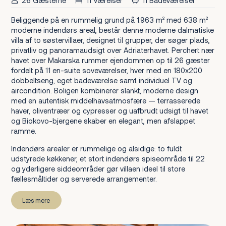
26 Gæsterne
11 Værelser
11 Badeværelser
Beliggende på en rummelig grund på 1.963 m² med 638 m²
moderne indendørs areal, består denne moderne dalmatiske
villa af to søstervillaer, designet til grupper, der søger plads,
privatliv og panoramaudsigt over Adriaterhavet. Perchert nær
havet over Makarska rummer ejendommen op til 26 gæster
fordelt på 11 en-suite soveværelser, hver med en 180x200
dobbeltseng, eget badeværelse samt individuel TV og
aircondition. Boligen kombinerer slankt, moderne design
med en autentisk middelhavsatmosfære — terrasserede
haver, oliventræer og cypresser og uafbrudt udsigt til havet
og Biokovo-bjergene skaber en elegant, men afslappet
ramme.
Indendørs arealer er rummelige og alsidige: to fuldt
udstyrede køkkener, et stort indendørs spiseområde til 22
og yderligere siddeområder gør villaen ideel til store
fællesmåltider og serverede arrangementer.
Læs mere