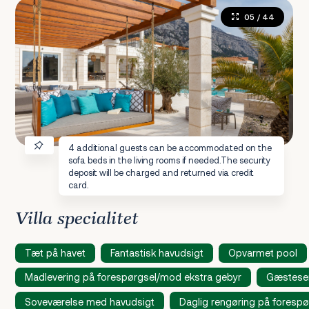
05
/ 44
4 additional guests can be accommodated on the
sofa beds in the living rooms if needed.The security
deposit will be charged and returned via credit
card.
Villa specialitet
Tæt på havet
Fantastisk havudsigt
Opvarmet pool
Madlevering på forespørgsel/mod ekstra gebyr
Gæsteser
Soveværelse med havudsigt
Daglig rengøring på foresp