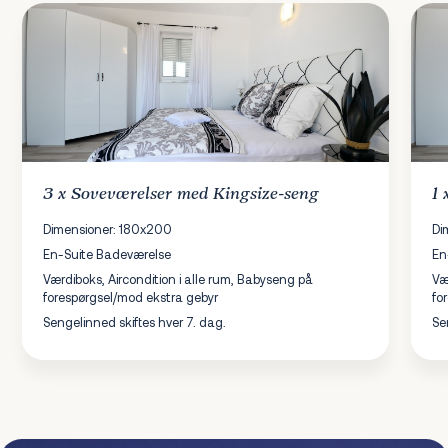
3 x
Soveværelser
med Kingsize-seng
1
Dimensioner: 180x200
Di
En-Suite Badeværelse
En
Værdiboks, Aircondition i alle rum, Babyseng på
Væ
forespørgsel/mod ekstra gebyr
fo
Sengelinned skiftes hver 7. dag.
Se