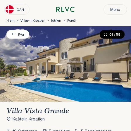
Menu
DAN
Hjem
>
Villaer i Kroatien
>
Istrien
>
Poreč
01
/ 58
Ryg
Villa Vista Grande
Kaštelir, Kroatien