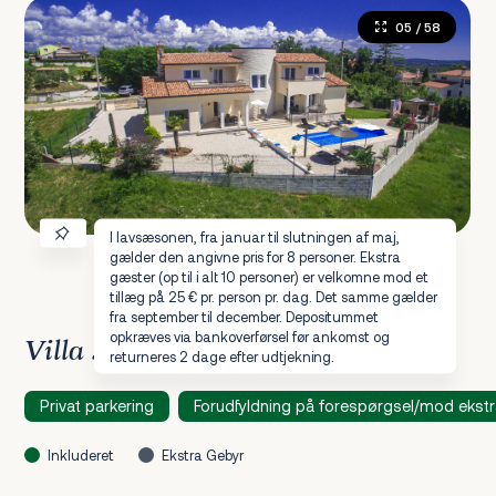
05
/ 58
I lavsæsonen, fra januar til slutningen af maj,
gælder den angivne pris for 8 personer. Ekstra
gæster (op til i alt 10 personer) er velkomne mod et
tillæg på 25 € pr. person pr. dag. Det samme gælder
fra september til december. Depositummet
opkræves via bankoverførsel før ankomst og
Villa specialitet
returneres 2 dage efter udtjekning.
Privat parkering
Forudfyldning på forespørgsel/mod ekstr
Inkluderet
Ekstra Gebyr