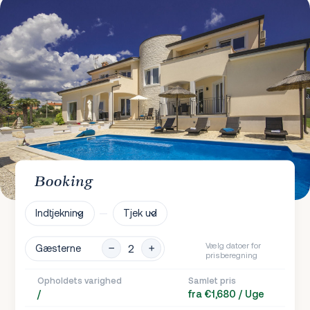
Booking
Indtjekning
Tjek ud
Vælg datoer for
Gæsterne
prisberegning
Opholdets varighed
Samlet pris
/
fra €1,680 / Uge