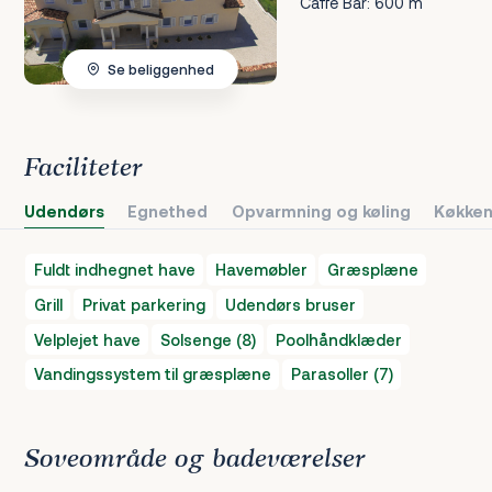
Caffe Bar: 600 m
Se beliggenhed
Faciliteter
Udendørs
Egnethed
Opvarmning og køling
Køkken
Fuldt indhegnet have
Havemøbler
Græsplæne
Grill
Privat parkering
Udendørs bruser
Velplejet have
Solsenge (8)
Poolhåndklæder
Vandingssystem til græsplæne
Parasoller (7)
Soveområde og badeværelser