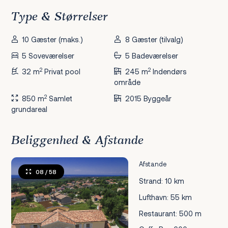
Type & Størrelser
10 Gæster (maks.)
8 Gæster (tilvalg)
5 Soveværelser
5 Badeværelser
2
2
32 m
Privat pool
245 m
Indendørs
område
2
850 m
Samlet
2015 Byggeår
grundareal
Beliggenhed & Afstande
Afstande
08
/ 58
Strand: 10 km
Lufthavn: 55 km
Restaurant: 500 m