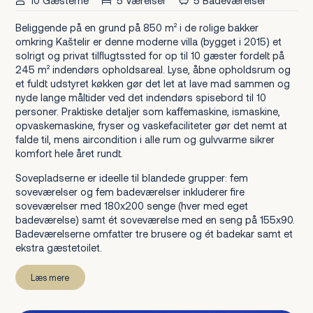
10 Gæsterne
5 Værelser
5 Badeværelser
Beliggende på en grund på 850 m² i de rolige bakker
omkring Kaštelir er denne moderne villa (bygget i 2015) et
solrigt og privat tilflugtssted for op til 10 gæster fordelt på
245 m² indendørs opholdsareal. Lyse, åbne opholdsrum og
et fuldt udstyret køkken gør det let at lave mad sammen og
nyde lange måltider ved det indendørs spisebord til 10
personer. Praktiske detaljer som kaffemaskine, ismaskine,
opvaskemaskine, fryser og vaskefaciliteter gør det nemt at
falde til, mens aircondition i alle rum og gulvvarme sikrer
komfort hele året rundt.
Sovepladserne er ideelle til blandede grupper: fem
soveværelser og fem badeværelser inkluderer fire
soveværelser med 180x200 senge (hver med eget
badeværelse) samt ét soveværelse med en seng på 155x90.
Badeværelserne omfatter tre brusere og ét badekar samt et
ekstra gæstetoilet.
Læs mere