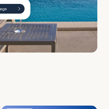
øge
Villa Antea