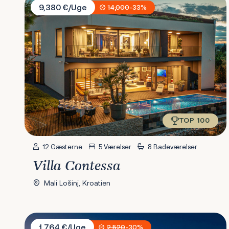
9,380 €/Uge
14,000
-33%
TOP 100
12 Gæsterne
5 Værelser
8 Badeværelser
Villa Contessa
Mali Lošinj, Kroatien
Villa Sunset Lady
1,764 €/Uge
2,520
-30%