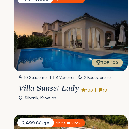
TOP 100
10 Gæsterne
4 Værelser
2 Badeværelser
Villa Sunset Lady
10.0
13
Šibenik, Kroatien
Villa Bandelli with Spa
2,499 €/Uge
2,940
-15%