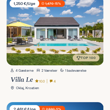
1,250 €/Uge
1,470
-15%
TOP 100
4 Gæsterne
2 Værelser
1 badeværelse
Villa Le
10.0
4
Oklaj, Kroatien
Villa Darina
2,461 €/Uge
2,590
-5%