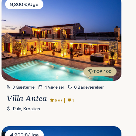
9,800 €/Uge
TOP 100
8 Gæsterne
4 Værelser
6 Badeværelser
Villa Antea
10.0
1
Pula, Kroatien
Villa Miryam
4,900 €/Uge