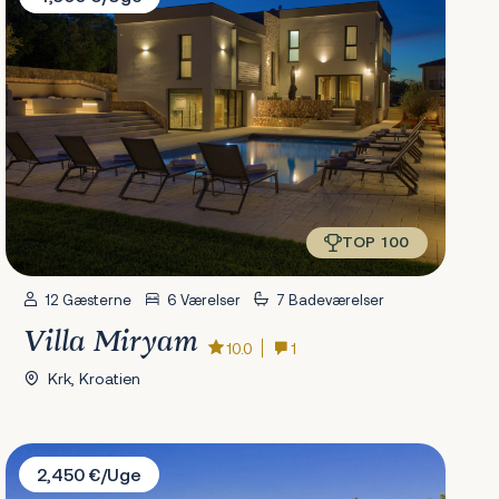
TOP 100
12 Gæsterne
6 Værelser
7 Badeværelser
Villa Miryam
10.0
1
Krk, Kroatien
Villa Spuga
2,450 €/Uge