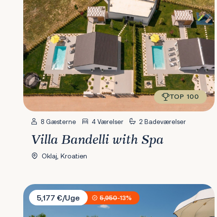
TOP 100
8 Gæsterne
4 Værelser
2 Badeværelser
Villa Bandelli with Spa
Oklaj, Kroatien
Villa Malibu Grand Royale
5,177 €/Uge
5,950
-13%