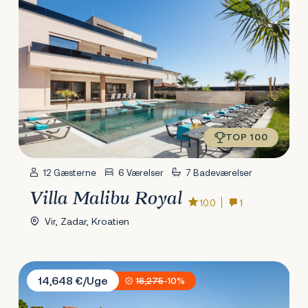
TOP 100
12 Gæsterne
6 Værelser
7 Badeværelser
Villa Malibu Royal
10.0
1
Vir, Zadar, Kroatien
Sunset Villa Trogir
14,648 €/Uge
16,275
-10%