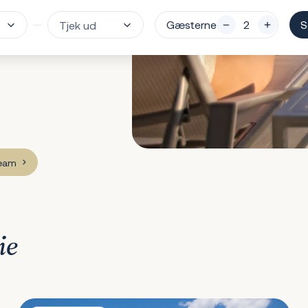
Gæsterne
S
team
ie
Villa Le