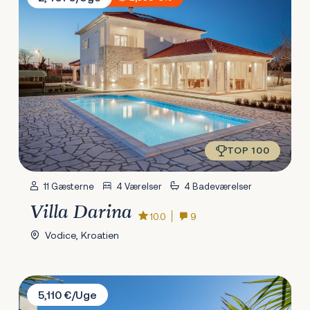
TOP 100
11 Gæsterne
4 Værelser
4 Badeværelser
Villa Darina
10.0
9
Vodice, Kroatien
Villa Malibu Royal
5,110 €/Uge