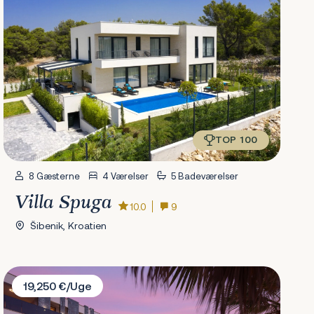
TOP 100
8 Gæsterne
4 Værelser
5 Badeværelser
Villa Spuga
10.0
9
Šibenik, Kroatien
Villa Malibu Imperial
19,250 €/Uge