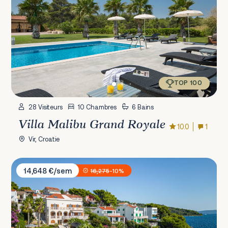
TOP 100
28 Visiteurs
10 Chambres
6 Bains
Villa Malibu Grand Royale
10.0
1
Vir, Croatie
Sunset Villa Trogir
14,648 €/sem
16,275
-10%