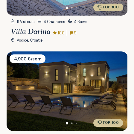
TOP 100
11 Visiteurs
4 Chambres
4 Bains
Villa Darina
10.0
9
Vodice, Croatie
Villa Miryam
4,900 €/sem
TOP 100