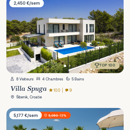
2,450 €/sem
TOP 100
8 Visiteurs
4 Chambres
5 Bains
Villa Spuga
10.0
9
Šibenik, Croatie
Villa Malibu Grand Royale
5,177 €/sem
5,950
-13%