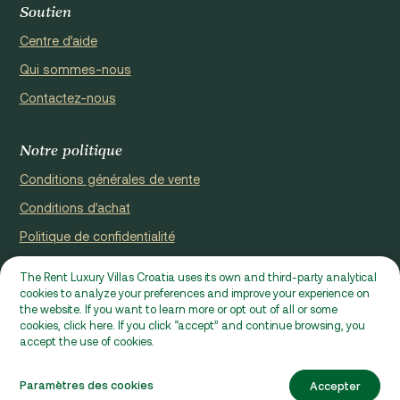
Soutien
Centre d’aide
Qui sommes-nous
Contactez-nous
Notre politique
Conditions générales de vente
Conditions d’achat
Politique de confidentialité
Cookie Policy
The Rent Luxury Villas Croatia uses its own and third-party analytical
cookies to analyze your preferences and improve your experience on
Site web enregistré par Domus properties d.o.o., Ćaleta-Cari 53a,
the website. If you want to learn more or opt out of all or some
HR - 22000, Croatia | VAT ID: HR97941229837
cookies, click here. If you click “accept” and continue browsing, you
accept the use of cookies.
Ⓒ 2026 RLVC. Tous droits réservés.
Conçu par Beta&Co
Paramètres des cookies
Accepter
Développé par Epic Digital