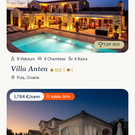
TOP 100
8 Visiteurs
4 Chambres
6 Bains
Villa Antea
10.0
1
Pula, Croatie
Villa Sunset Lady
1,764 €/sem
2,520
-30%