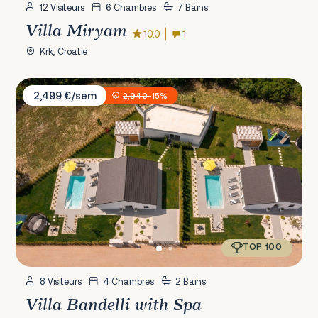
12 Visiteurs
6 Chambres
7 Bains
Villa Miryam
10.0
1
Krk, Croatie
Villa Bandelli with Spa
2,499 €/sem
2,940
-15%
TOP 100
8 Visiteurs
4 Chambres
2 Bains
Villa Bandelli with Spa