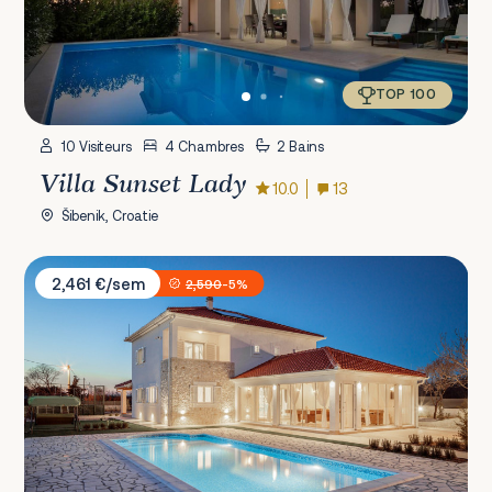
TOP 100
10 Visiteurs
4 Chambres
2 Bains
Villa Sunset Lady
10.0
13
Šibenik, Croatie
Villa Darina
2,461 €/sem
2,590
-5%