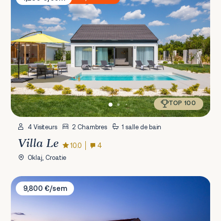
TOP 100
4 Visiteurs
2 Chambres
1 salle de bain
Villa Le
10.0
4
Oklaj, Croatie
Villa Antea
9,800 €/sem