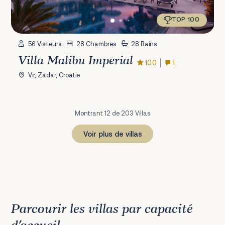
TOP 100
56 Visiteurs
28 Chambres
28 Bains
Villa Malibu Imperial
10.0
1
Vir, Zadar, Croatie
Montrant 12 de 203 Villas
Voir plus de villas
1
2
3
4
5
6
7
8
9
10
11
12
13
14
15
16
17
Prochain
Parcourir les villas par capacité