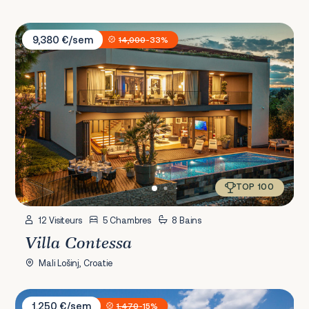
Villa Contessa
9,380 €/sem
14,000
-33%
TOP 100
12 Visiteurs
5 Chambres
8 Bains
Villa Contessa
Mali Lošinj, Croatie
Villa Le
1,250 €/sem
1,470
-15%