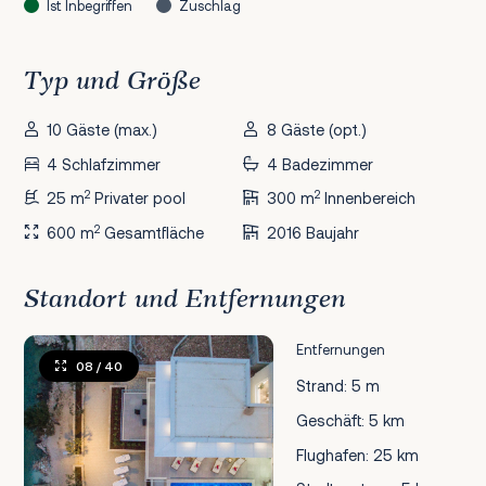
Ist Inbegriffen
Zuschlag
Typ und Größe
10 Gäste (max.)
8 Gäste (opt.)
4 Schlafzimmer
4 Badezimmer
2
2
25 m
Privater pool
300 m
Innenbereich
2
600 m
Gesamtfläche
2016 Baujahr
Standort und Entfernungen
Entfernungen
08
/ 40
Strand: 5 m
Geschäft: 5 km
Flughafen: 25 km