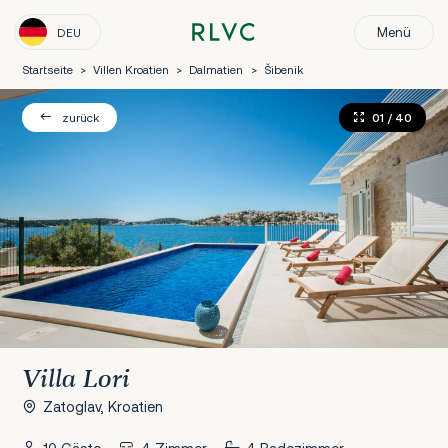
Menü
DEU
Startseite
>
Villen Kroatien
>
Dalmatien
>
Šibenik
01
/ 40
zurück
Villa Lori
Zatoglav, Kroatien