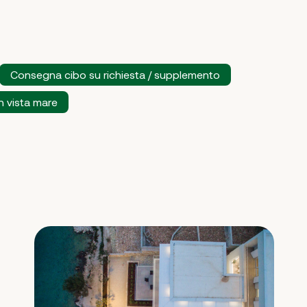
Consegna cibo su richiesta / supplemento
 vista mare