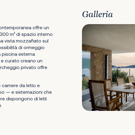
Galleria
 contemporanea offre un
 300 m² di spazio interno
na vista mozzafiato sul
ossibilità di ormeggio
La piscina esterna
o e curato creano un
parcheggio privato offre
o camere da letto e
bo — e sistemazioni che
e dispongono di letti
.