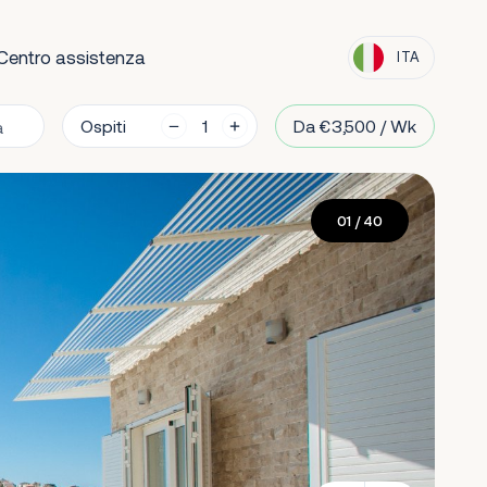
Centro assistenza
ITA
Ospiti
Da €3,500 / Wk
01
/ 40