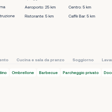
rna
Aeroporto: 25 km
Centro: 5 km
truzione
Ristorante: 5 km
Caffè Bar: 5 km
ento
Cucina e sala da pranzo
Soggiorno
Lava
dino
Ombrellone
Barbecue
Parcheggio privato
Doc