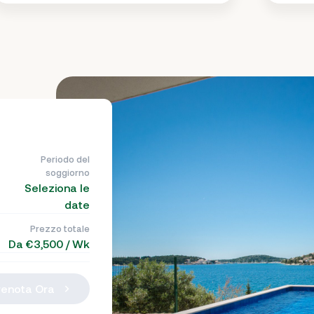
Periodo del
soggiorno
Seleziona le
date
Prezzo totale
Da €3,500 / Wk
renota Ora