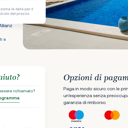
ziona le date per il
alcolo del prezzo
llianz
ti a
aiuto?
Opzioni di paga
Paga in modo sicuro con le princ
 essere richiamato?
un'esperienza senza preoccupaz
programma
garanzia di rimborso.