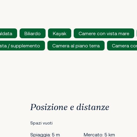
aldata
Biliardo
Kayak
Camere con vista mare
esta / supplemento
Camera al piano terra
Camera con
Posizione e distanze
Spazi vuoti
Spiaggia: 5 m
Mercato: 5 km