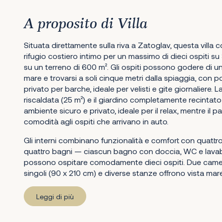
A proposito di Villa
Situata direttamente sulla riva a Zatoglav, questa villa
rifugio costiero intimo per un massimo di dieci ospiti su
su un terreno di 600 m². Gli ospiti possono godere di u
mare e trovarsi a soli cinque metri dalla spiaggia, con p
privato per barche, ideale per velisti e gite giornaliere. 
riscaldata (25 m²) e il giardino completamente recintat
ambiente sicuro e privato, ideale per il relax, mentre il 
comodità agli ospiti che arrivano in auto.
Gli interni combinano funzionalità e comfort con quattr
quattro bagni — ciascun bagno con doccia, WC e lava
possono ospitare comodamente dieci ospiti. Due camer
singoli (90 x 210 cm) e diverse stanze offrono vista mare
Leggi di più