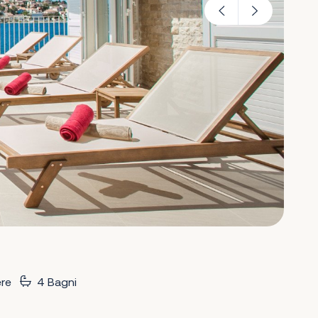
re
4 Bagni