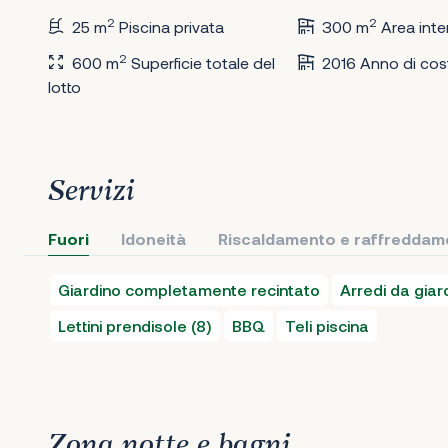
2
2
25 m
Piscina privata
300 m
Area inte
2
600 m
Superficie totale del
2016 Anno di cos
lotto
Servizi
Fuori
Idoneità
Riscaldamento e raffreddam
Giardino completamente recintato
Arredi da giar
Lettini prendisole (8)
BBQ
Teli piscina
Zona notte e bagni