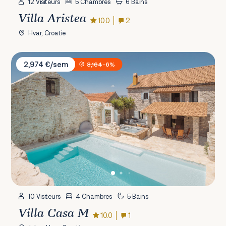
12 Visiteurs
5 Chambres
6 Bains
Villa Aristea
10.0
2
Hvar, Croatie
Villa Casa M
2,974 €/sem
3,164
-6%
10 Visiteurs
4 Chambres
5 Bains
Villa Casa M
10.0
1