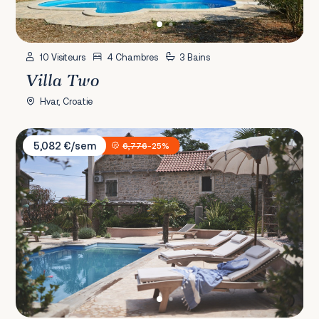
10 Visiteurs
4 Chambres
3 Bains
Villa Two
Hvar, Croatie
Villa Oaza
5,082 €/sem
6,776
-25%