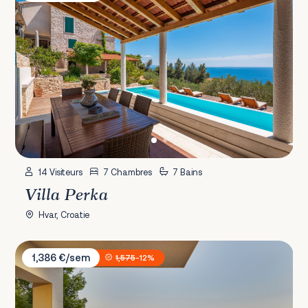
14 Visiteurs
7 Chambres
7 Bains
Villa Perka
Hvar, Croatie
Villa Vista Divine 3
1,386 €/sem
1,575
-12%