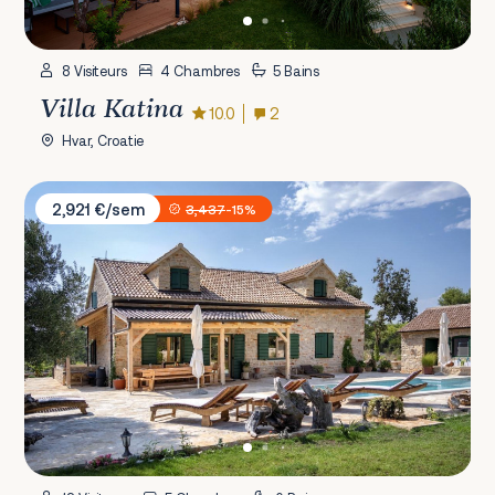
8 Visiteurs
4 Chambres
5 Bains
Villa Katina
10.0
2
Hvar, Croatie
Villa Aristea
2,921 €/sem
3,437
-15%