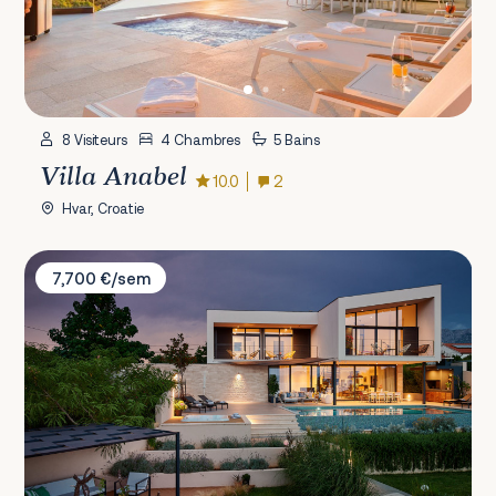
8 Visiteurs
4 Chambres
5 Bains
Villa Anabel
10.0
2
Hvar, Croatie
Villa Katina
7,700 €/sem