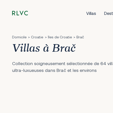
Villas
Dest
Domicile
Croatie
îles de Croatie
Brač
Villas à Brač
Collection soigneusement sélectionnée de 64 vil
ultra-luxueuses dans Brač et les environs