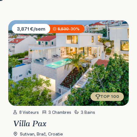
Villa Pax
3,871 €/sem
5,530
-30%
TOP 100
8 Visiteurs
3 Chambres
3 Bains
Villa Pax
Sutivan, Brač, Croatie