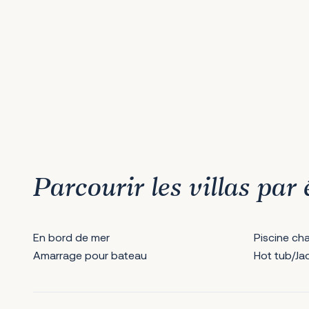
1
2
3
4
5
6
Prochain
Parcourir les villas pa
En bord de mer
Piscine ch
Amarrage pour bateau
Hot tub/Ja