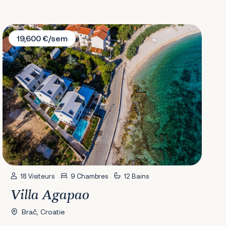
Villa Agapao
19,600 €/sem
18 Visiteurs
9 Chambres
12 Bains
Villa Agapao
Brač, Croatie