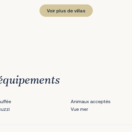
Voir plus de villas
r équipements
auffée
Animaux acceptés
cuzzi
Vue mer