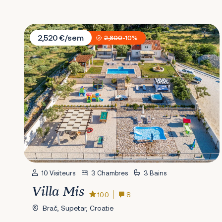
Villa Mis
2,520 €/sem
2,800
-10%
10 Visiteurs
3 Chambres
3 Bains
Villa Mis
10.0
8
Brač, Supetar, Croatie