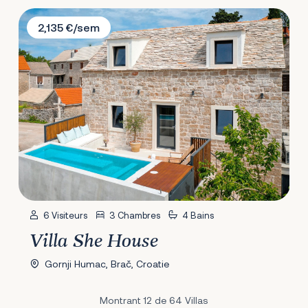
Villa She House
2,135 €/sem
6 Visiteurs
3 Chambres
4 Bains
Villa She House
Gornji Humac, Brač, Croatie
Montrant 12 de 64 Villas