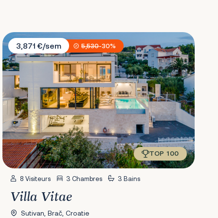
Villa Vitae
3,871 €/sem
5,530
-30%
TOP 100
8 Visiteurs
3 Chambres
3 Bains
Villa Vitae
Sutivan, Brač, Croatie