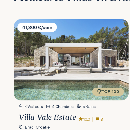
Villa Vale Estate
41,300 €/sem
TOP 100
8 Visiteurs
4 Chambres
5 Bains
Villa Vale Estate
10.0
3
Brač, Croatie