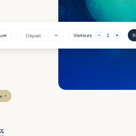
Visiteurs
R
e
č