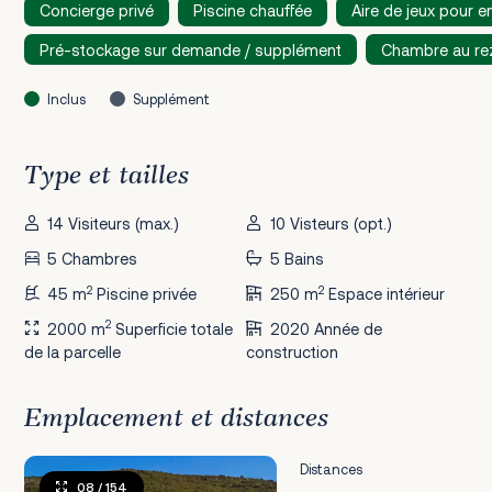
Concierge privé
Piscine chauffée
Aire de jeux pour e
Pré-stockage sur demande / supplément
Chambre au re
Inclus
Supplément
Type et tailles
14 Visiteurs (max.)
10 Visteurs (opt.)
5 Chambres
5 Bains
2
2
45 m
Piscine privée
250 m
Espace intérieur
2
2000 m
Superficie totale
2020 Année de
de la parcelle
construction
Emplacement et distances
Distances
08
/ 154