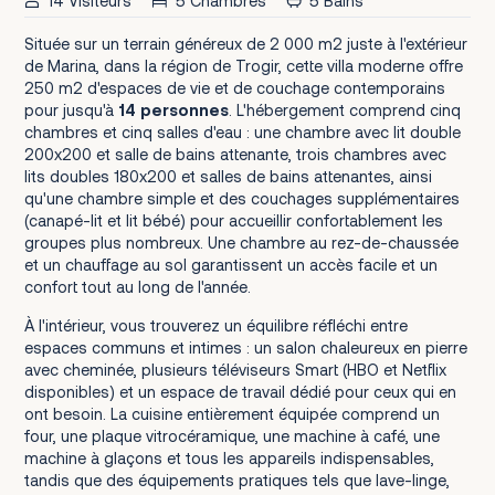
14 Visiteurs
5 Chambres
5 Bains
Située sur un terrain généreux de 2 000 m2 juste à l'extérieur
de Marina, dans la région de Trogir, cette villa moderne offre
250 m2 d'espaces de vie et de couchage contemporains
pour jusqu'à
14 personnes
. L'hébergement comprend cinq
chambres et cinq salles d'eau : une chambre avec lit double
200x200 et salle de bains attenante, trois chambres avec
lits doubles 180x200 et salles de bains attenantes, ainsi
qu'une chambre simple et des couchages supplémentaires
(canapé-lit et lit bébé) pour accueillir confortablement les
groupes plus nombreux. Une chambre au rez-de-chaussée
et un chauffage au sol garantissent un accès facile et un
confort tout au long de l'année.
À l'intérieur, vous trouverez un équilibre réfléchi entre
espaces communs et intimes : un salon chaleureux en pierre
avec cheminée, plusieurs téléviseurs Smart (HBO et Netflix
disponibles) et un espace de travail dédié pour ceux qui en
ont besoin. La cuisine entièrement équipée comprend un
four, une plaque vitrocéramique, une machine à café, une
machine à glaçons et tous les appareils indispensables,
tandis que des équipements pratiques tels que lave-linge,