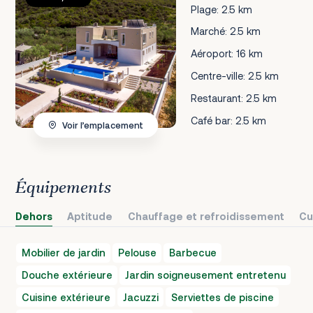
Plage: 2.5 km
Marché: 2.5 km
Aéroport: 16 km
Centre-ville: 2.5 km
Restaurant: 2.5 km
Café bar: 2.5 km
Voir l’emplacement
Équipements
Dehors
Aptitude
Chauffage et refroidissement
Cu
Mobilier de jardin
Pelouse
Barbecue
Douche extérieure
Jardin soigneusement entretenu
Cuisine extérieure
Jacuzzi
Serviettes de piscine