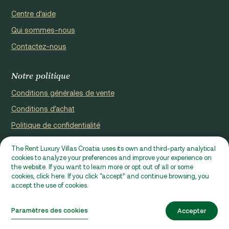
Centre d’aide
Qui sommes-nous
Contactez-nous
Notre politique
Conditions générales de vente
Conditions d’achat
Politique de confidentialité
Cookie Policy
The Rent Luxury Villas Croatia uses its own and third-party analytical
cookies to analyze your preferences and improve your experience on
Site web enregistré par Domus properties d.o.o., Ćaleta-Cari 53a,
the website. If you want to learn more or opt out of all or some
HR - 22000, Croatia | VAT ID: HR97941229837
cookies, click here. If you click “accept” and continue browsing, you
accept the use of cookies.
Ⓒ 2026 RLVC. Tous droits réservés.
Villa Hileja
De €2,450 / sem
Conçu par Beta&Co
Paramètres des cookies
Accepter
Développé par Epic Digital
Demande
Vérifier la disponibilité