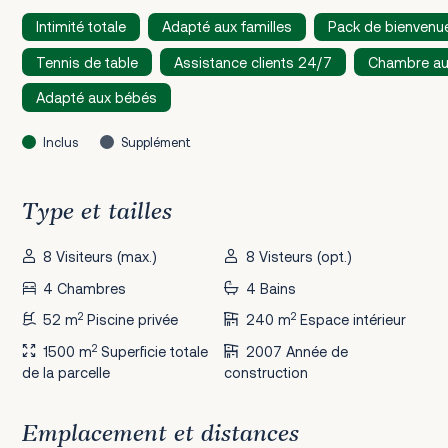
Intimité totale
Adapté aux familles
Pack de bienvenu
Tennis de table
Assistance clients 24/7
Chambre au
Adapté aux bébés
Inclus
Supplément
Type et tailles
8 Visiteurs (max.)
8 Visteurs (opt.)
4 Chambres
4 Bains
2
2
52 m
Piscine privée
240 m
Espace intérieur
2
1500 m
Superficie totale
2007 Année de
de la parcelle
construction
Emplacement et distances