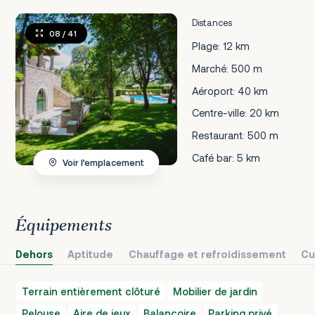
Distances
08
/ 41
Plage: 12 km
Marché: 500 m
Aéroport: 40 km
Centre-ville: 20 km
Restaurant: 500 m
Café bar: 5 km
Voir l’emplacement
Équipements
Dehors
Aptitude
Chauffage et refroidissement
Cu
Terrain entièrement clôturé
Mobilier de jardin
Pelouse
Aire de jeux
Balançoire
Parking privé