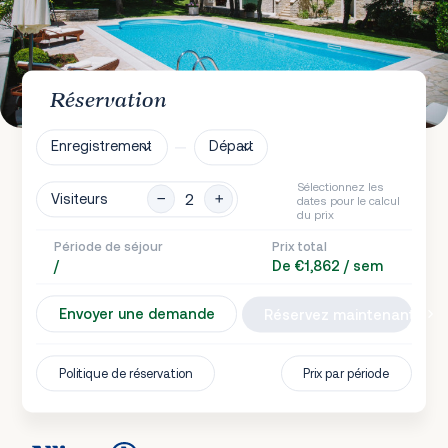
Réservation
Enregistrement
Départ
Sélectionnez les
Visiteurs
dates pour le calcul
du prix
Période de séjour
Prix total
/
De €1,862 / sem
Envoyer une demande
Réservez maintenant
Politique de réservation
Prix par période