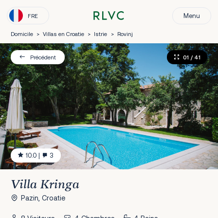
Menu
FRE
Domicile
>
Villas en Croatie
>
Istrie
>
Rovinj
01
/ 41
Précédent
10.0
|
3
Villa Kringa
Pazin, Croatie