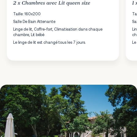
2 x
Chambres
avec Lit queen size
1
Taille: 160x200
Ta
Salle De Bain Attenante
Sa
Linge de lit, Coffre-fort, Climatisation dans chaque
Li
chambre, Lit bébé
ch
Le linge de lit est changé tous les 7 jours.
Le