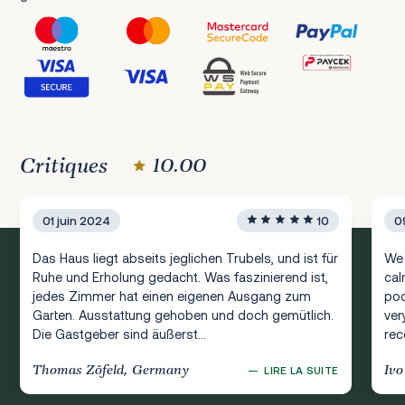
Critiques
10.00
01 juin 2024
10
0
Das Haus liegt abseits jeglichen Trubels, und ist für
We 
Ruhe und Erholung gedacht. Was faszinierend ist,
cal
jedes Zimmer hat einen eigenen Ausgang zum
poo
Garten. Ausstattung gehoben und doch gemütlich.
ver
Die Gastgeber sind äußerst...
re
Thomas Zöfeld, Germany
Ivo
—
LIRE LA SUITE