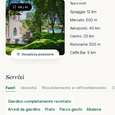
Spazi vuoti
08
/ 41
Spiaggia: 12 km
Mercato: 500 m
Aeroporto: 40 km
Centro: 20 km
Ristorante: 500 m
Caffè Bar: 5 km
Visualizza posizione
Servizi
Fuori
Idoneità
Riscaldamento e raffreddamento
C
Giardino completamente recintato
Arredi da giardino
Prato
Parco giochi
Altalena