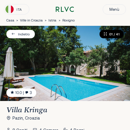
Menù
ITA
Casa
>
Ville in Croazia
>
Istria
>
Rovigno
01
/ 41
Indietro
10.0
|
3
Villa Kringa
Pazin, Croazia