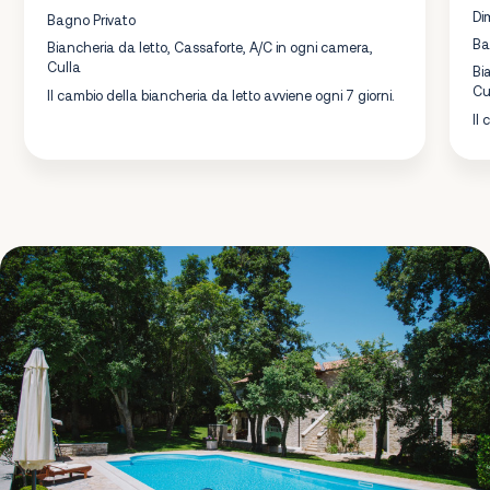
Di
Bagno Privato
Ba
Biancheria da letto, Cassaforte, A/C in ogni camera,
Culla
Bi
Cu
Il cambio della biancheria da letto avviene ogni 7 giorni.
Il