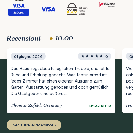
Recensioni
10.00
01 giugno 2024
10
0
Das Haus liegt abseits jeglichen Trubels, und ist für
We 
Ruhe und Erholung gedacht. Was faszinierend ist,
cal
jedes Zimmer hat einen eigenen Ausgang zum
poo
Garten. Ausstattung gehoben und doch gemütlich.
ver
Die Gastgeber sind äußerst...
re
Thomas Zöfeld, Germany
Ivo
—
LEGGI DI PIÙ
Vedi tutte le Recensioni