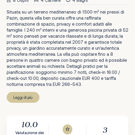
8 Ospiti
4 Camere
4 Bagni
Situata su un terreno mediterraneo di 1.500 m² nei pressi di
Pazin, questa villa ben curata offre una raffinata
combinazione di spazio, privacy e comfort adatti alle
famiglie. I 240 m² interni e una generosa piscina privata di 52
m² sono pensati per vacanze rilassate e di lunga durata; la
proprietà è stata completata nel 2007 e garantisce totale
privacy, un giardino accuratamente curato e un'autentica
atmosfera mediterranea. La villa può ospitare fino a 8
persone in quattro camere con bagno privato ed è possibile
accettare animali su richiesta. Dettagli pratici per la
pianificazione: soggiorno minimo 7 notti, check-in 16:00 /
check-out 10:00, deposito cauzionale EUR 400 e tariffa
notturna compresa tra EUR 266–543.
Leggi di più
10.0
3
Valutazione dei