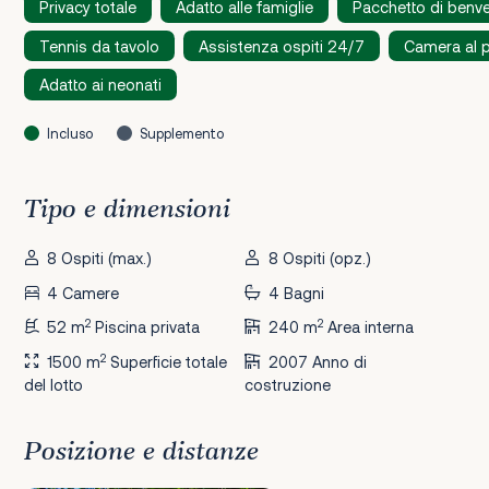
Privacy totale
Adatto alle famiglie
Pacchetto di benv
Tennis da tavolo
Assistenza ospiti 24/7
Camera al p
Adatto ai neonati
Incluso
Supplemento
Tipo e dimensioni
8 Ospiti (max.)
8 Ospiti (opz.)
4 Camere
4 Bagni
2
2
52 m
Piscina privata
240 m
Area interna
2
1500 m
Superficie totale
2007 Anno di
del lotto
costruzione
Posizione e distanze