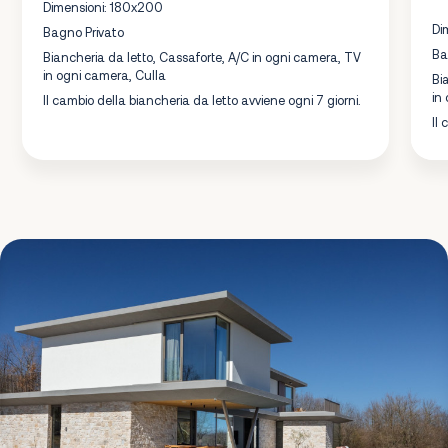
Dimensioni: 180x200
Di
Bagno Privato
Ba
Biancheria da letto, Cassaforte, A/C in ogni camera, TV
in ogni camera, Culla
Bi
in
Il cambio della biancheria da letto avviene ogni 7 giorni.
Il