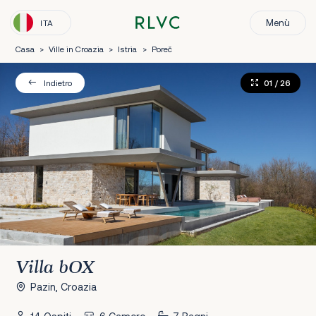
Menù
ITA
Casa
>
Ville in Croazia
>
Istria
>
Poreč
01
/ 26
Indietro
Villa bOX
Pazin, Croazia