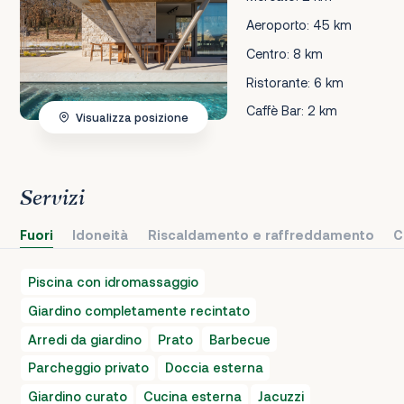
Aeroporto: 45 km
Centro: 8 km
Ristorante: 6 km
Caffè Bar: 2 km
Visualizza posizione
Servizi
Fuori
Idoneità
Riscaldamento e raffreddamento
C
Piscina con idromassaggio
Giardino completamente recintato
Arredi da giardino
Prato
Barbecue
Parcheggio privato
Doccia esterna
Giardino curato
Cucina esterna
Jacuzzi