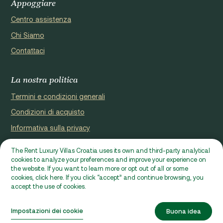
Appoggiare
Centro assistenza
Chi Siamo
Contattaci
La nostra politica
Termini e condizioni generali
Condizioni di acquisto
Informativa sulla privacy
Cookie Policy
The Rent Luxury Villas Croatia uses its own and third-party analytical
cookies to analyze your preferences and improve your experience on
Sito web registrato da Domus properties d.o.o., Ćaleta-Cari 53a,
the website. If you want to learn more or opt out of all or some
20% sconto per il periodo 11.06. - 01.09.2026.
HR - 22000, Croatia | VAT ID: HR97941229837
cookies, click here. If you click “accept” and continue browsing, you
accept the use of cookies.
Ⓒ 2026 RLVC. Tutti i diritti riservati.
Villa bOX
Da €4,900 / Wk
Progettato da Beta&Co
Impostazioni dei cookie
Buona idea
Sviluppato da Epic Digital
Richiesta
Verifica disponibilità