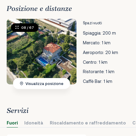
Posizione e distanze
Spazi vuoti
08
/ 67
Spiaggia: 200 m
Mercato: 1 km
Aeroporto: 20 km
Centro: 1 km
Ristorante: 1 km
Caffè Bar: 1 km
Visualizza posizione
Servizi
Fuori
Idoneità
Riscaldamento e raffreddamento
C