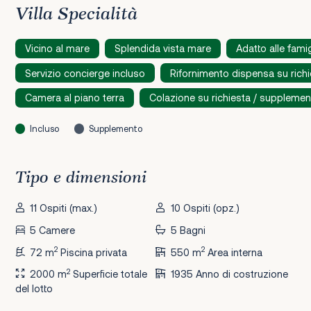
Villa Specialità
Vicino al mare
Splendida vista mare
Adatto alle famig
Servizio concierge incluso
Rifornimento dispensa su rich
Camera al piano terra
Colazione su richiesta / suppleme
Incluso
Supplemento
Tipo e dimensioni
11 Ospiti (max.)
10 Ospiti (opz.)
5 Camere
5 Bagni
2
2
72 m
Piscina privata
550 m
Area interna
2
2000 m
Superficie totale
1935 Anno di costruzione
del lotto