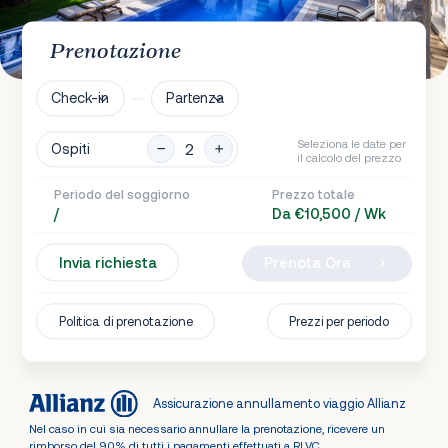
Prenotazione
Check-in
Partenza
Seleziona le date per
Ospiti
il calcolo del prezzo
Periodo del soggiorno
Prezzo totale
/
Da €10,500 / Wk
Invia richiesta
Prenota Ora
Politica di prenotazione
Prezzi per periodo
Assicurazione annullamento viaggio Allianz
Nel caso in cui sia necessario annullare la prenotazione, ricevere un
rimborso del 90% di tutti i pagamenti effettuati a RLVC