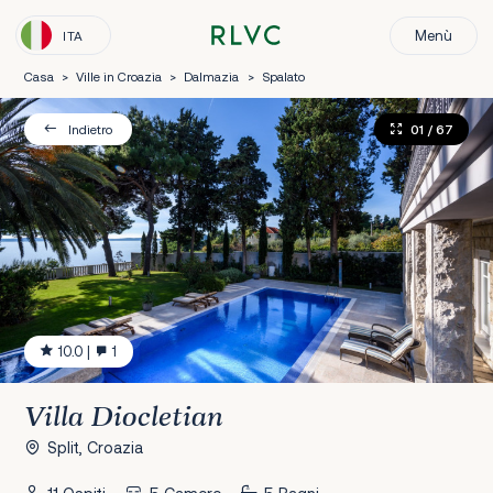
Menù
ITA
Casa
>
Ville in Croazia
>
Dalmazia
>
Spalato
01
/ 67
Indietro
10.0
|
1
Villa Diocletian
Split, Croazia