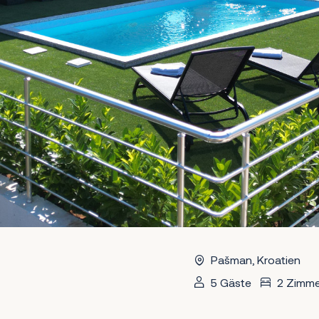
Pašman, Kroatien
5 Gäste
2 Zimme