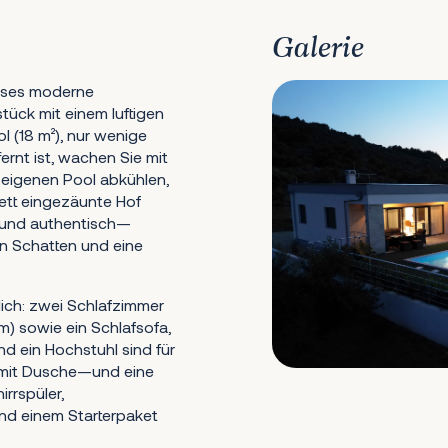
Galerie
ieses moderne
ück mit einem luftigen
 (18 m²), nur wenige
ernt ist, wachen Sie mit
 eigenen Pool abkühlen,
ett eingezäunte Hof
g und authentisch—
n Schatten und eine
lich: zwei Schlafzimmer
) sowie ein Schlafsofa,
d ein Hochstuhl sind für
s mit Dusche—und eine
rrspüler,
und einem Starterpaket