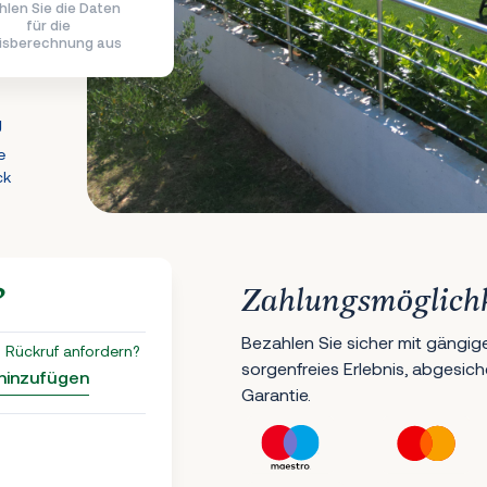
len Sie die Daten
für die
isberechnung aus
g
e
ck
?
Zahlungsmöglich
Bezahlen Sie sicher mit gängig
 Rückruf anfordern?
sorgenfreies Erlebnis, abgesic
 hinzufügen
Garantie.