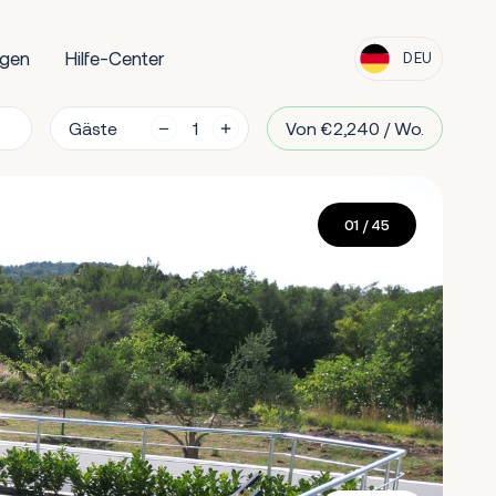
ngen
Hilfe-Center
DEU
Gäste
Von €2,240 / Wo.
01
/ 45