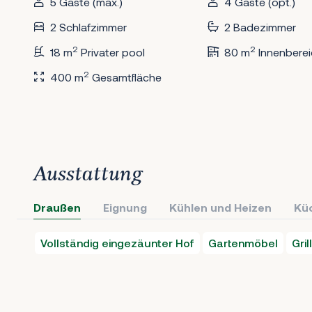
5 Gäste (max.)
4 Gäste (opt.)
2 Schlafzimmer
2 Badezimmer
2
2
18 m
Privater pool
80 m
Innenberei
2
400 m
Gesamtfläche
Ausstattung
Draußen
Eignung
Kühlen und Heizen
Kü
Vollständig eingezäunter Hof
Gartenmöbel
Grill