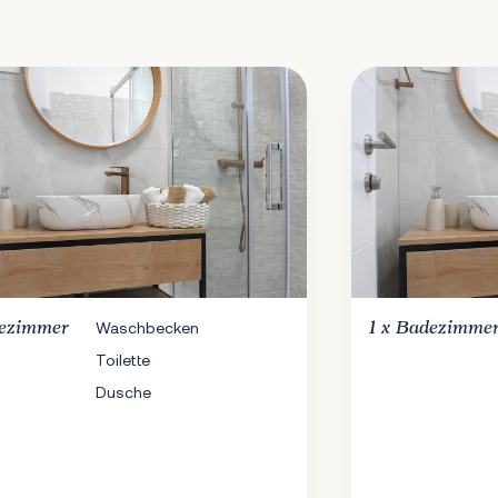
ezimmer
Waschbecken
1 x
Badezimme
Toilette
Dusche