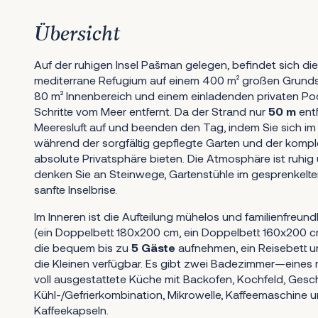
Übersicht
Auf der ruhigen Insel Pašman gelegen, befindet sich d
mediterrane Refugium auf einem 400 m² großen Grundst
80 m² Innenbereich und einem einladenden privaten Pool
Schritte vom Meer entfernt. Da der Strand nur
50 m
entf
Meeresluft auf und beenden den Tag, indem Sie sich im
während der sorgfältig gepflegte Garten und der kompl
absolute Privatsphäre bieten. Die Atmosphäre ist ruhi
denken Sie an Steinwege, Gartenstühle im gesprenkelte
sanfte Inselbrise.
Im Inneren ist die Aufteilung mühelos und familienfreund
(ein Doppelbett 180x200 cm, ein Doppelbett 160x200 cm
die bequem bis zu
5 Gäste
aufnehmen, ein Reisebett un
die Kleinen verfügbar. Es gibt zwei Badezimmer—eine
voll ausgestattete Küche mit Backofen, Kochfeld, Geschi
Kühl-/Gefrierkombination, Mikrowelle, Kaffeemaschine 
Kaffeekapseln.