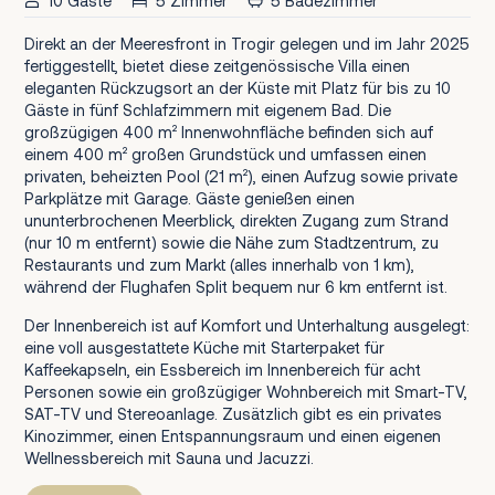
10 Gäste
5 Zimmer
5 Badezimmer
Direkt an der Meeresfront in Trogir gelegen und im Jahr 2025
fertiggestellt, bietet diese zeitgenössische Villa einen
eleganten Rückzugsort an der Küste mit Platz für bis zu 10
Gäste in fünf Schlafzimmern mit eigenem Bad. Die
großzügigen 400 m² Innenwohnfläche befinden sich auf
einem 400 m² großen Grundstück und umfassen einen
privaten, beheizten Pool (21 m²), einen Aufzug sowie private
Parkplätze mit Garage. Gäste genießen einen
ununterbrochenen Meerblick, direkten Zugang zum Strand
(nur 10 m entfernt) sowie die Nähe zum Stadtzentrum, zu
Restaurants und zum Markt (alles innerhalb von 1 km),
während der Flughafen Split bequem nur 6 km entfernt ist.
Der Innenbereich ist auf Komfort und Unterhaltung ausgelegt:
eine voll ausgestattete Küche mit Starterpaket für
Kaffeekapseln, ein Essbereich im Innenbereich für acht
Personen sowie ein großzügiger Wohnbereich mit Smart-TV,
SAT-TV und Stereoanlage. Zusätzlich gibt es ein privates
Kinozimmer, einen Entspannungsraum und einen eigenen
Wellnessbereich mit Sauna und Jacuzzi.