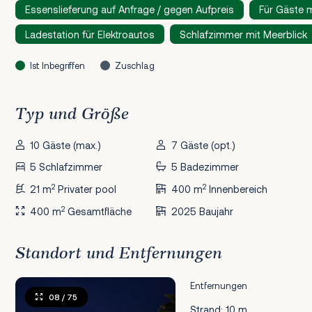
Essenslieferung auf Anfrage / gegen Aufpreis
Für Gäste 
Ladestation für Elektroautos
Schlafzimmer mit Meerblick
Ist Inbegriffen
Zuschlag
Typ und Größe
10 Gäste (max.)
7 Gäste (opt.)
5 Schlafzimmer
5 Badezimmer
2
2
21 m
Privater pool
400 m
Innenbereich
2
400 m
Gesamtfläche
2025 Baujahr
Standort und Entfernungen
Entfernungen
08
/ 75
Strand: 10 m