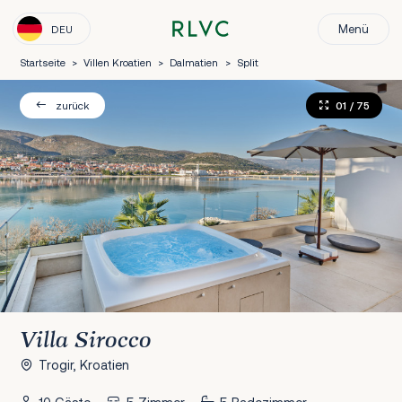
Menü
DEU
Startseite
>
Villen Kroatien
>
Dalmatien
>
Split
01
/ 75
zurück
Villa Sirocco
Trogir, Kroatien