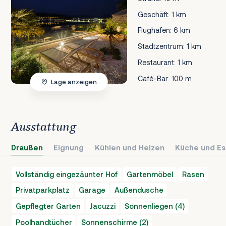
Geschäft: 1 km
Flughafen: 6 km
Stadtzentrum: 1 km
Restaurant: 1 km
Café-Bar: 100 m
Lage anzeigen
Ausstattung
Draußen
Eignung
Kühlen und Heizen
Küche und Es
Vollständig eingezäunter Hof
Gartenmöbel
Rasen
Privatparkplatz
Garage
Außendusche
Gepflegter Garten
Jacuzzi
Sonnenliegen (4)
Poolhandtücher
Sonnenschirme (2)