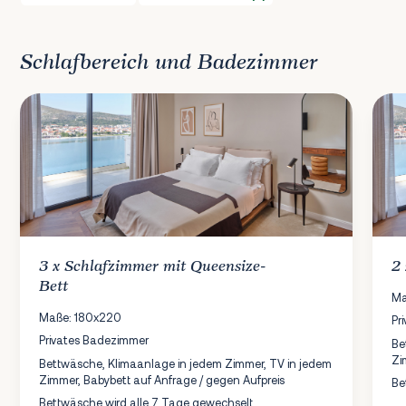
Schlafbereich und Badezimmer
3 x
Schlafzimmer
mit Queensize-
2
Bett
Ma
Maße: 180x220
Pr
Privates Badezimmer
Be
Zi
Bettwäsche, Klimaanlage in jedem Zimmer, TV in jedem
Zimmer, Babybett auf Anfrage / gegen Aufpreis
Be
Bettwäsche wird alle 7 Tage gewechselt.