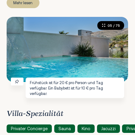
Mehr lesen
05
/ 75
Frühstück ist für 20 € pro Person und Tag
verfügbar. Ein Babybett ist für 10 € pro Tag
verfügbar.
Villa-Spezialität
Privater Concierge
Sauna
Kino
Jacuzzi
Priv