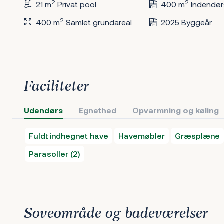
2
2
21 m
Privat pool
400 m
Indendør
2
400 m
Samlet grundareal
2025 Byggeår
Faciliteter
Udendørs
Egnethed
Opvarmning og køling
Fuldt indhegnet have
Havemøbler
Græsplæne
Parasoller (2)
Soveområde og badeværelser