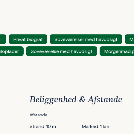
i
Privat biograf
Soveværelser med havudsigt
M
iloplader
Soveværelse med havudsigt
Morgenmad på
Beliggenhed & Afstande
Afstande
Strand: 10 m
Marked: 1 km