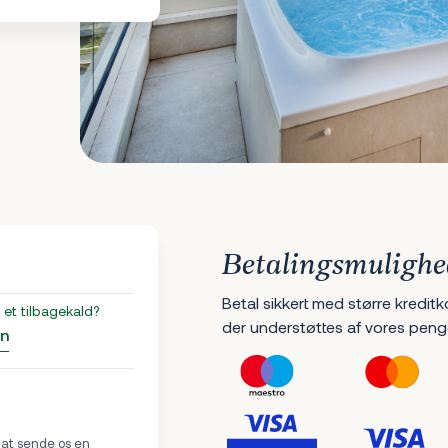
Betalingsmulighe
Betal sikkert med større kreditk
et tilbagekald?
der understøttes af vores peng
an
 at sende os en