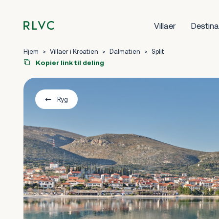
Villaer
Destina
Hjem
>
Villaer i Kroatien
>
Dalmatien
>
Split
Kopier link til deling
Ryg