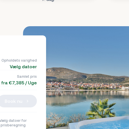
Opholdets varighed
Vælg datoer
Samlet pris
fra €7,385 / Uge
Book nu
Vælg datoer for
prisberegning