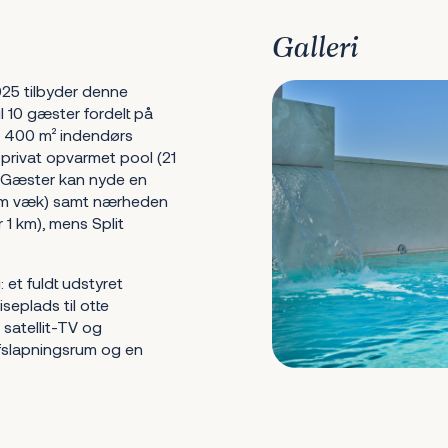
Galleri
025 tilbyder denne
il 10 gæster fordelt på
 400 m² indendørs
 privat opvarmet pool (21
. Gæster kan nyde en
10 m væk) samt nærheden
 1 km), mens Split
 et fuldt udstyret
seplads til otte
satellit-TV og
afslapningsrum og en