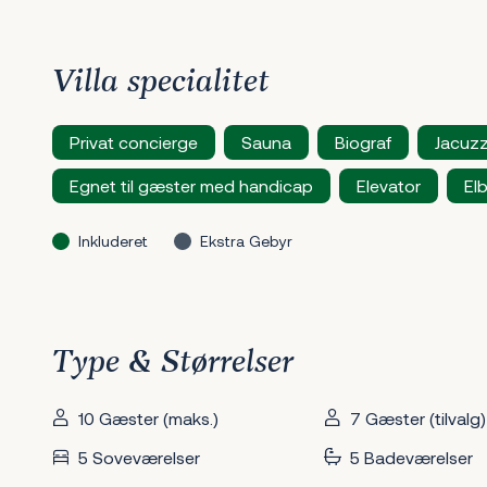
Villa specialitet
Privat concierge
Sauna
Biograf
Jacuzz
Egnet til gæster med handicap
Elevator
Elb
Inkluderet
Ekstra Gebyr
Type & Størrelser
10 Gæster (maks.)
7 Gæster (tilvalg)
5 Soveværelser
5 Badeværelser