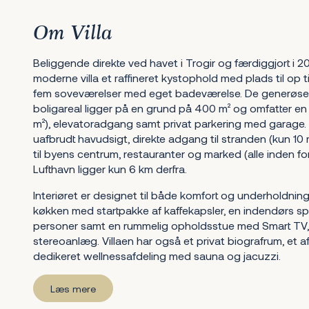
Om Villa
Beliggende direkte ved havet i Trogir og færdiggjort i 2
moderne villa et raffineret kystophold med plads til op t
fem soveværelser med eget badeværelse. De generøse
boligareal ligger på en grund på 400 m² og omfatter en
m²), elevatoradgang samt privat parkering med garage
uafbrudt havudsigt, direkte adgang til stranden (kun 
til byens centrum, restauranter og marked (alle inden for
Lufthavn ligger kun 6 km derfra.
Interiøret er designet til både komfort og underholdning:
køkken med startpakke af kaffekapsler, en indendørs spi
personer samt en rummelig opholdsstue med Smart TV, 
stereoanlæg. Villaen har også et privat biografrum, et 
dedikeret wellnessafdeling med sauna og jacuzzi.
Læs mere