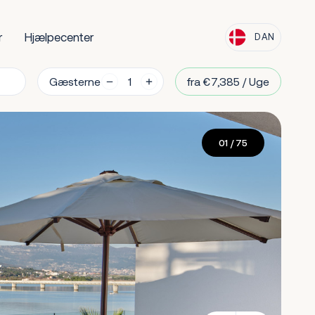
r
Hjælpecenter
DAN
Gæsterne
fra €7,385 / Uge
01
/ 75