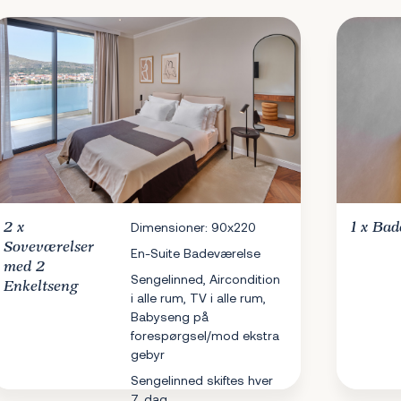
2 x
Dimensioner: 90x220
1 x
Bad
Soveværelser
En-Suite Badeværelse
med 2
Sengelinned, Aircondition
Enkeltseng
i alle rum, TV i alle rum,
Babyseng på
forespørgsel/mod ekstra
gebyr
Sengelinned skiftes hver
7. dag.