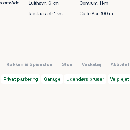
s område
Lufthavn: 6 km
Centrum: 1 km
Restaurant: 1 km
Caffe Bar: 100 m
Køkken & Spisestue
Stue
Vasketøj
Aktivite
Privat parkering
Garage
Udendørs bruser
Velplejet