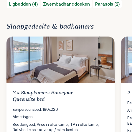
Ligbedden (4)
Zwembadhanddoeken
Parasols (2)
Slaapgedeelte & badkamers
3 x
Slaapkamers
Bouwjaar
2
Queensize bed
Ee
Eenpersoonsbed: 180x220
Af
Afmetingen
Be
Ba
Beddengoed, Airco in elke kamer, TV in elke kamer,
Babybedje op aanvraag / extra kosten
Ki