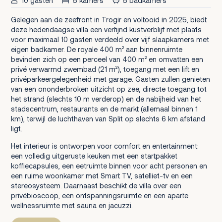
10 gasten
5 kamers
5 badkamers
Gelegen aan de zeefront in Trogir en voltooid in 2025, biedt
deze hedendaagse villa een verfijnd kustverblijf met plaats
voor maximaal 10 gasten verdeeld over vijf slaapkamers met
eigen badkamer. De royale 400 m² aan binnenruimte
bevinden zich op een perceel van 400 m² en omvatten een
privé verwarmd zwembad (21 m²), toegang met een lift en
privéparkeergelegenheid met garage. Gasten zullen genieten
van een ononderbroken uitzicht op zee, directe toegang tot
het strand (slechts 10 m verderop) en de nabijheid van het
stadscentrum, restaurants en de markt (allemaal binnen 1
km), terwijl de luchthaven van Split op slechts 6 km afstand
ligt.
Het interieur is ontworpen voor comfort en entertainment:
een volledig uitgeruste keuken met een startpakket
koffiecapsules, een eetruimte binnen voor acht personen en
een ruime woonkamer met Smart TV, satelliet-tv en een
stereosysteem. Daarnaast beschikt de villa over een
privébioscoop, een ontspanningsruimte en een aparte
wellnessruimte met sauna en jacuzzi.