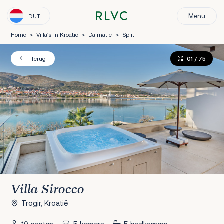
Menu
DUT
Home
>
Villa's in Kroatië
>
Dalmatië
>
Split
01
/ 75
Terug
Villa Sirocco
Trogir, Kroatië