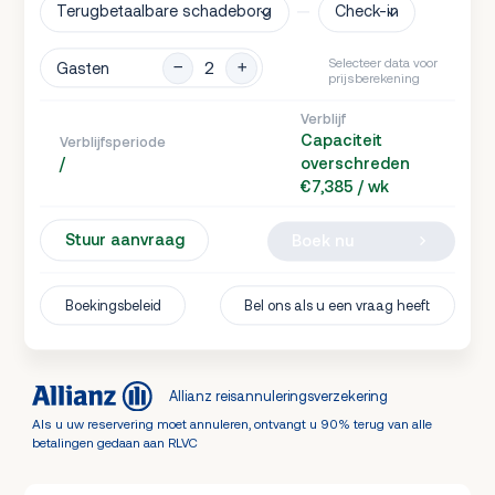
Terugbetaalbare schadeborg
Check-in
Selecteer data voor
Gasten
prijsberekening
Verblijf
Capaciteit
Verblijfsperiode
/
overschreden
€7,385 / wk
Stuur aanvraag
Boek nu
Boekingsbeleid
Bel ons als u een vraag heeft
Allianz reisannuleringsverzekering
Als u uw reservering moet annuleren, ontvangt u 90% terug van alle
betalingen gedaan aan RLVC