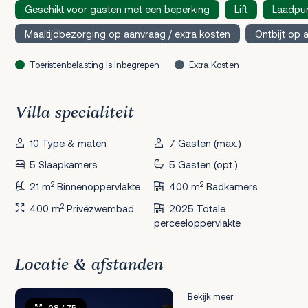
Geschikt voor gasten met een beperking
Lift
Laadpun
Maaltijdbezorging op aanvraag / extra kosten
Ontbijt op 
Toeristenbelasting Is Inbegrepen
Extra Kosten
Villa specialiteit
10 Type & maten
7 Gasten (max.)
5 Slaapkamers
5 Gasten (opt.)
2
2
21 m
Binnenoppervlakte
400 m
Badkamers
2
400 m
Privézwembad
2025 Totale
perceeloppervlakte
Locatie & afstanden
Bekijk meer
08
/ 75