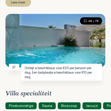
Lees meer
05
/ 75
Ontbijt is beschikbaar voor €20 per persoon per
dag. Een babybedje is beschikbaar voor €10 per
dag.
Villa specialiteit
Privéconciërge
Sauna
Bioscoop
Jacuzzi
Pr