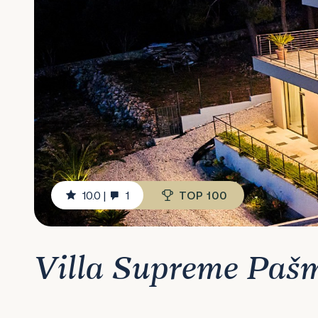
10.0
|
1
TOP 100
Villa Supreme Paš