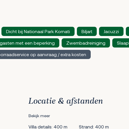
Dicht bij Nationaal Park Kornati
Biljart
Jacuzzi
 gasten met een beperking
Zwembadreiniging
Slaap
orraadservice op aanvraag / extra kosten
Locatie & afstanden
Bekijk meer
Villa details: 400 m
Strand: 400 m