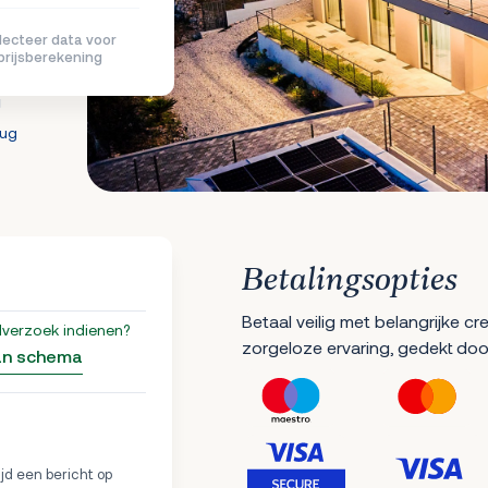
lecteer data voor
prijsberekening
g
rug
Betalingsopties
Betaal veilig met belangrijke c
lverzoek indienen?
zorgeloze ervaring, gedekt doo
an schema
ijd een bericht op