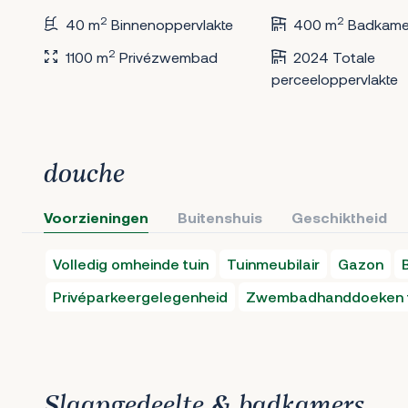
2
2
40 m
Binnenoppervlakte
400 m
Badkame
2
1100 m
Privézwembad
2024 Totale
perceeloppervlakte
douche
Voorzieningen
Buitenshuis
Geschiktheid
Volledig omheinde tuin
Tuinmeubilair
Gazon
Privéparkeergelegenheid
Zwembadhanddoeken t
Slaapgedeelte & badkamers