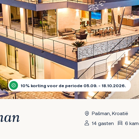
10% korting voor de periode 05.09. - 18.10.2026.
Pašman, Kroatië
man
14 gasten
6 kam