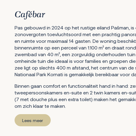
Cafébar
Pas gebouwd in 2024 op het rustige eiland Pašman, is 
zonovergoten toevluchtsoord met een prachtig panora
en ruimte voor maximaal 14 gasten. De woning beschik
binnenruimte op een perceel van 1.100 m² en draait ro
zwembad van 40 m², een zorgvuldig onderhouden tuin 
omheinde tuin die ideaal is voor families en groepen di
zee ligt op slechts 400 m afstand, het centrum van de
Nationaal Park Kornati is gemakkelijk bereikbaar voor 
Binnen gaan comfort en functionaliteit hand in hand: z
tweepersoonskamers en-suite en 2 twin kamers en-sui
(7 met douche plus een extra toilet) maken het gemakk
om zich klaar te maken.
Lees meer