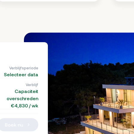
Verblijfsperiode
Selecteer data
Verblijf
Capaciteit
overschreden
€4,830 / wk
Boek nu