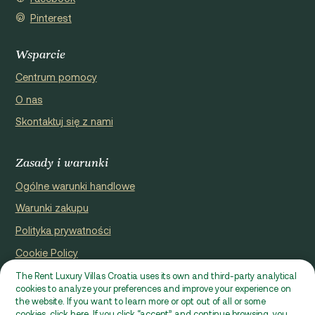
Pinterest
Wsparcie
Centrum pomocy
O nas
Skontaktuj się z nami
Zasady i warunki
Ogólne warunki handlowe
Warunki zakupu
Polityka prywatności
Cookie Policy
The Rent Luxury Villas Croatia uses its own and third-party analytical
Zarejestrowana przez niego strona internetowa Domus
cookies to analyze your preferences and improve your experience on
properties d.o.o., Ćaleta-Cari 53a, HR - 22000, Croatia | VAT ID:
the website. If you want to learn more or opt out of all or some
10% Rabaty w okresie 05.09. - 18.10.2026.
HR97941229837
cookies, click here. If you click “accept” and continue browsing, you