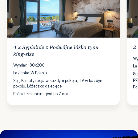
4 x
Sypialnie
z Podwójne łóżko typu
2
king-size
Wy
Wymiar: 180x200
Ła
Łazienka W Pokoju
Se
po
Sejf, Klimatyzacja w każdym pokoju, TV w każdym
pokoju, Łóżeczko dziecięce
Po
Pościel zmieniana jest co 7 dni.