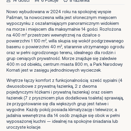
14 Gości
6 Pokoje
8 łazienka
Nowo wybudowana w 2024 roku na spokojnej wyspie
Pašman, ta nowoczesna willa jest słonecznym miejscem
wypoczynku z oszałamiającym panoramicznym widokiem
na morze i miejscem dla maksymalnie 14 gości. Rozłożona
na 400 m² przestrzeni wewnętrznej na działce o
powierzchni 1 100 m², willa skupia się wokół podgrzewanego
basenu o powierzchni 40 m², starannie utrzymanego ogrodu
oraz w pełni ogrodzonego terenu, idealnego dla rodzin i
grup ceniących prywatność. Morze znajduje się zaledwie
400 m od obiektu, centrum miasta 800 m, a Park Narodowy
Kornati jest w zasięgu jednodniowych wycieczek.
Wnętrze łączy komfort z funkcjonalnością: sześć sypialni (4
dwuosobowe z prywatną łazienką, 2 z dwoma
pojedynczymi łóżkami i prywatną łazienką) oraz osiem
łazienek (7 z prysznicem plus dodatkowa toaleta) sprawiają,
że przygotowanie się dla większych grup jest łatwe i
wygodne. Każdy pokój posiada klimatyzację i telewizor, a
jadalnia wewnętrzna dla 14 osób znajduje się obok w pełni
wyposażonej kuchni — idealnej na spokojne śniadania lub
uroczyste kolacje.