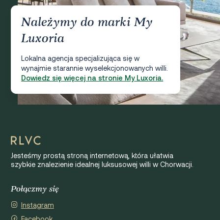
Należymy do marki My
Luxoria
Lokalna agencja specjalizująca się w
wynajmie starannie wyselekcjonowanych willi.
Dowiedz się więcej na stronie My Luxoria.
Jesteśmy prostą stroną internetową, która ułatwia
szybkie znalezienie idealnej luksusowej willi w Chorwacji.
Połączmy się
Instagram
Facebook