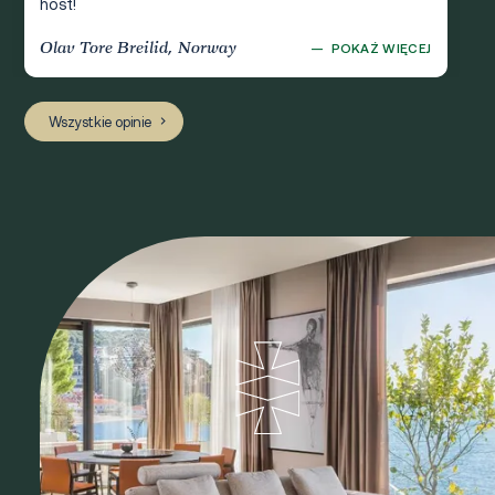
host!
Olav Tore Breilid, Norway
—
POKAŻ WIĘCEJ
Wszystkie opinie