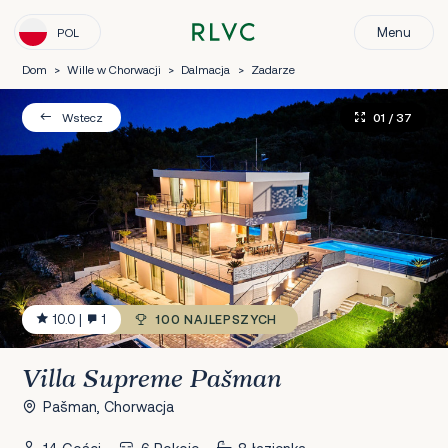
Menu
POL
Dom
>
Wille w Chorwacji
>
Dalmacja
>
Zadarze
01
/ 37
Wstecz
10.0
|
1
100 NAJLEPSZYCH
Villa Supreme Pašman
Pašman, Chorwacja