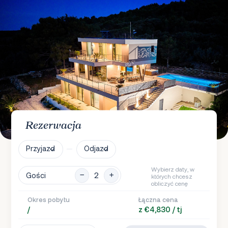
Rezerwacja
Przyjazd
Odjazd
Wybierz daty, w
Gości
których chcesz
obliczyć cenę
Okres pobytu
Łączna cena
/
z €4,830 / tj