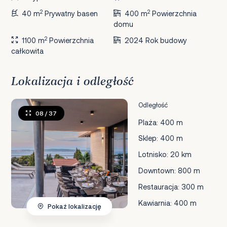
2
2
40 m
Prywatny basen
400 m
Powierzchnia
domu
2
1100 m
Powierzchnia
2024 Rok budowy
całkowita
Lokalizacja i odległość
Odległość
08
/ 37
Plaża: 400 m
Sklep: 400 m
Lotnisko: 20 km
Downtown: 800 m
Restauracja: 300 m
Kawiarnia: 400 m
Pokaż lokalizację