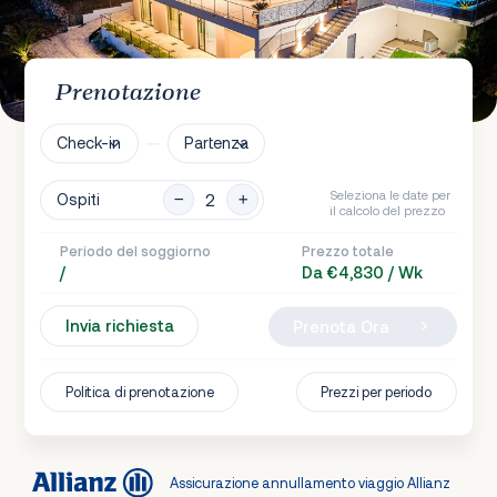
Prenotazione
Check-in
Partenza
Seleziona le date per
Ospiti
il calcolo del prezzo
Periodo del soggiorno
Prezzo totale
/
Da €4,830 / Wk
Invia richiesta
Prenota Ora
Politica di prenotazione
Prezzi per periodo
Assicurazione annullamento viaggio Allianz