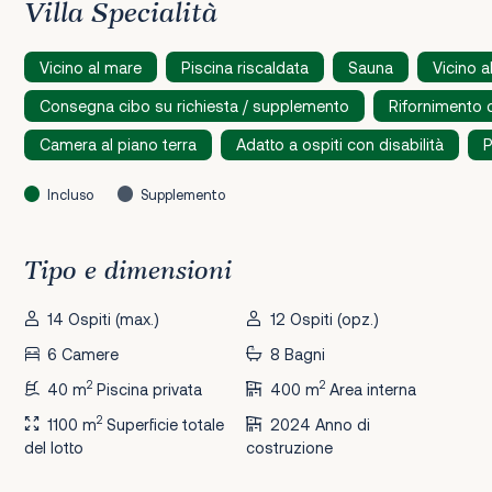
Villa Specialità
Vicino al mare
Piscina riscaldata
Sauna
Vicino a
Consegna cibo su richiesta / supplemento
Rifornimento 
Camera al piano terra
Adatto a ospiti con disabilità
P
Incluso
Supplemento
Tipo e dimensioni
14 Ospiti (max.)
12 Ospiti (opz.)
6 Camere
8 Bagni
2
2
40 m
Piscina privata
400 m
Area interna
2
1100 m
Superficie totale
2024 Anno di
del lotto
costruzione