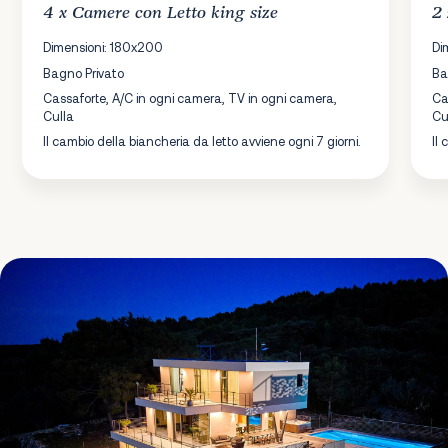
4 x
Camere
con Letto king size
2
Dimensioni: 180x200
Di
Bagno Privato
Ba
Cassaforte, A/C in ogni camera, TV in ogni camera,
Ca
Culla
Cu
Il cambio della biancheria da letto avviene ogni 7 giorni.
Il