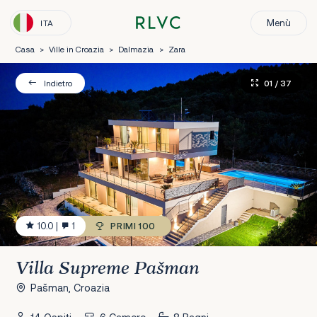
Menù
ITA
Casa
>
Ville in Croazia
>
Dalmazia
>
Zara
01
/ 37
Indietro
10.0
|
1
PRIMI 100
Villa Supreme Pašman
Pašman, Croazia