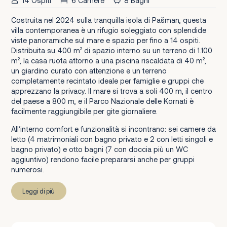
14 Ospiti
6 Camere
8 Bagni
Costruita nel 2024 sulla tranquilla isola di Pašman, questa
villa contemporanea è un rifugio soleggiato con splendide
viste panoramiche sul mare e spazio per fino a 14 ospiti.
Distribuita su 400 m² di spazio interno su un terreno di 1.100
m², la casa ruota attorno a una piscina riscaldata di 40 m²,
un giardino curato con attenzione e un terreno
completamente recintato ideale per famiglie e gruppi che
apprezzano la privacy. Il mare si trova a soli 400 m, il centro
del paese a 800 m, e il Parco Nazionale delle Kornati è
facilmente raggiungibile per gite giornaliere.
All’interno comfort e funzionalità si incontrano: sei camere da
letto (4 matrimoniali con bagno privato e 2 con letti singoli e
bagno privato) e otto bagni (7 con doccia più un WC
aggiuntivo) rendono facile prepararsi anche per gruppi
numerosi.
Leggi di più