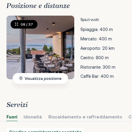
Posizione e distanze
Spazi vuoti
08
/ 37
Spiaggia: 400 m
Mercato: 400 m
Aeroporto: 20 km
Centro: 800 m
Ristorante: 300 m
Caffè Bar: 400 m
Visualizza posizione
Servizi
Fuori
Idoneità
Riscaldamento e raffreddamento
C