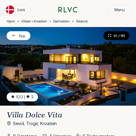
Menu
DAN
Hjem
>
Villaer i Kroatien
>
Dalmatien
>
Sibenik
01
/ 151
Ryg
10.0
|
3
Villa Dolce Vita
Sevid, Trogir, Kroatien