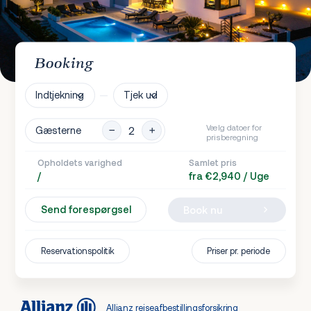
Booking
Indtjekning
Tjek ud
Vælg datoer for
Gæsterne
prisberegning
Opholdets varighed
Samlet pris
/
fra €2,940 / Uge
Send forespørgsel
Book nu
Reservationspolitik
Priser pr. periode
Allianz rejseafbestillingsforsikring