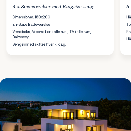
4 x
Soveværelser
med Kingsize-seng
5
Dimensioner: 180x200
Hå
En-Suite Badeværelse
To
Værdiboks, Aircondition i alle rum, TV i alle rum,
Br
Babyseng
Hå
Sengelinned skiftes hver 7. dag.