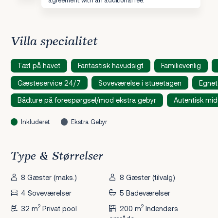
Villa specialitet
Tæt på havet
Fantastisk havudsigt
Familievenlig
Gæsteservice 24/7
Soveværelse i stueetagen
Egnet
Bådture på forespørgsel/mod ekstra gebyr
Autentisk mi
Inkluderet
Ekstra Gebyr
Type & Størrelser
8 Gæster (maks.)
8 Gæster (tilvalg)
4 Soveværelser
5 Badeværelser
2
2
32 m
Privat pool
200 m
Indendørs