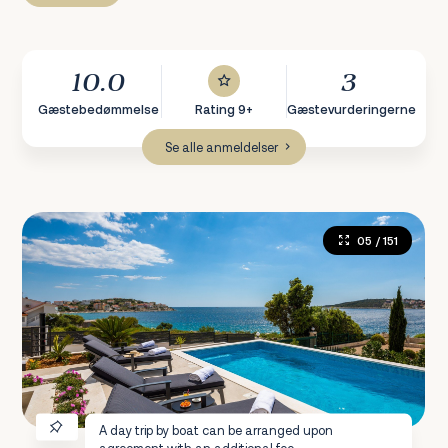
10.0
3
Gæstebedømmelse
Rating 9+
Gæstevurderingerne
Se alle anmeldelser
05
/ 151
A day trip by boat can be arranged upon
agreement with an additional fee.