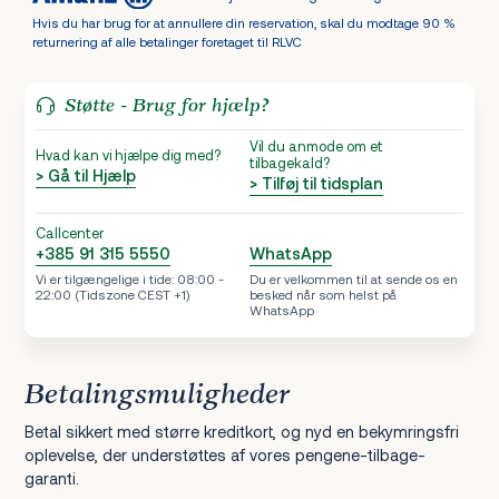
Hvis du har brug for at annullere din reservation, skal du modtage 90 %
returnering af alle betalinger foretaget til RLVC
Støtte - Brug for hjælp?
Vil du anmode om et
Hvad kan vi hjælpe dig med?
tilbagekald?
> Gå til Hjælp
> Tilføj til tidsplan
Callcenter
+385 91 315 5550
WhatsApp
Vi er tilgængelige i tide: 08:00 -
Du er velkommen til at sende os en
22:00 (Tidszone CEST +1)
besked når som helst på
WhatsApp
Betalingsmuligheder
Betal sikkert med større kreditkort, og nyd en bekymringsfri
oplevelse, der understøttes af vores pengene-tilbage-
garanti.