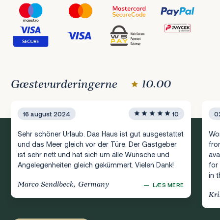
Gæstevurderingerne
10.00
16 august 2024
10
0
Sehr schöner Urlaub. Das Haus ist gut ausgestattet
Won
und das Meer gleich vor der Türe. Der Gastgeber
fro
ist sehr nett und hat sich um alle Wünsche und
ava
Angelegenheiten gleich gekümmert. Vielen Dank!
for
in 
Marco Sendlbeck, Germany
—
LÆS MERE
Kri