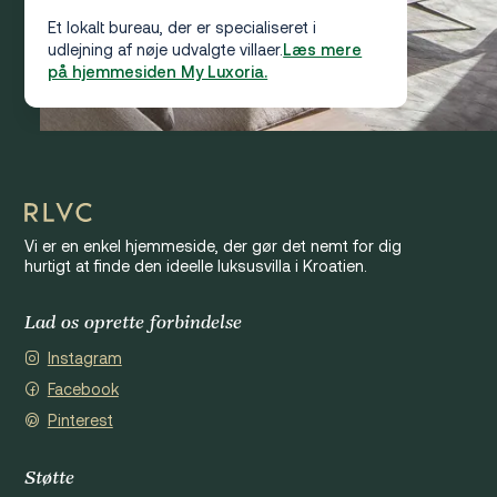
Et lokalt bureau, der er specialiseret i
udlejning af nøje udvalgte villaer.
Læs mere
på hjemmesiden My Luxoria.
Vi er en enkel hjemmeside, der gør det nemt for dig
hurtigt at finde den ideelle luksusvilla i Kroatien.
Lad os oprette forbindelse
Instagram
Facebook
Pinterest
Støtte