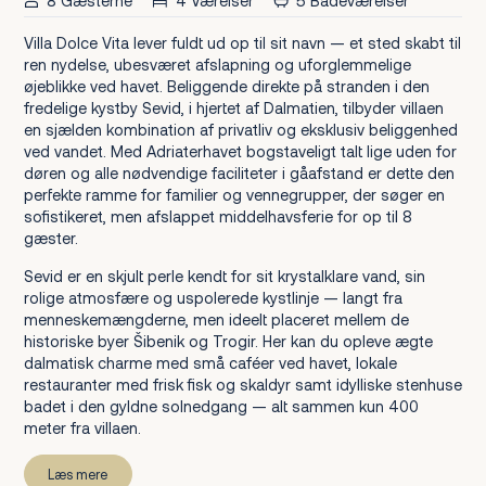
8 Gæsterne
4 Værelser
5 Badeværelser
Villa Dolce Vita lever fuldt ud op til sit navn — et sted skabt til
ren nydelse, ubesværet afslapning og uforglemmelige
øjeblikke ved havet. Beliggende direkte på stranden i den
fredelige kystby Sevid, i hjertet af Dalmatien, tilbyder villaen
en sjælden kombination af privatliv og eksklusiv beliggenhed
ved vandet. Med Adriaterhavet bogstaveligt talt lige uden for
døren og alle nødvendige faciliteter i gåafstand er dette den
perfekte ramme for familier og vennegrupper, der søger en
sofistikeret, men afslappet middelhavsferie for op til 8
gæster.
Sevid er en skjult perle kendt for sit krystalklare vand, sin
rolige atmosfære og uspolerede kystlinje — langt fra
menneskemængderne, men ideelt placeret mellem de
historiske byer Šibenik og Trogir. Her kan du opleve ægte
dalmatisk charme med små caféer ved havet, lokale
restauranter med frisk fisk og skaldyr samt idylliske stenhuse
badet i den gyldne solnedgang — alt sammen kun 400
meter fra villaen.
Læs mere