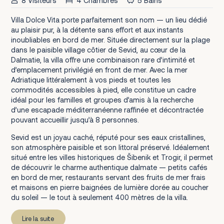
8 Visiteurs
4 Chambres
5 Bains
Villa Dolce Vita porte parfaitement son nom — un lieu dédié
au plaisir pur, à la détente sans effort et aux instants
inoubliables en bord de mer. Située directement sur la plage
dans le paisible village côtier de Sevid, au cœur de la
Dalmatie, la villa offre une combinaison rare d’intimité et
d’emplacement privilégié en front de mer. Avec la mer
Adriatique littéralement à vos pieds et toutes les
commodités accessibles à pied, elle constitue un cadre
idéal pour les familles et groupes d’amis à la recherche
d’une escapade méditerranéenne raffinée et décontractée
pouvant accueillir jusqu’à 8 personnes.
Sevid est un joyau caché, réputé pour ses eaux cristallines,
son atmosphère paisible et son littoral préservé. Idéalement
situé entre les villes historiques de Šibenik et Trogir, il permet
de découvrir le charme authentique dalmate — petits cafés
en bord de mer, restaurants servant des fruits de mer frais
et maisons en pierre baignées de lumière dorée au coucher
du soleil — le tout à seulement 400 mètres de la villa.
Lire la suite