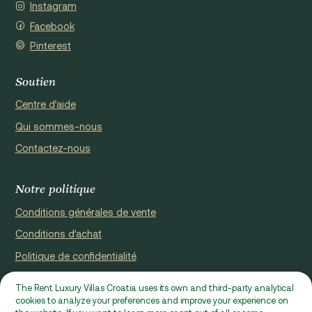
Instagram
Facebook
Pinterest
Soutien
Centre d’aide
Qui sommes-nous
Contactez-nous
Notre politique
Conditions générales de vente
Conditions d’achat
Politique de confidentialité
Cookie Policy
The Rent Luxury Villas Croatia uses its own and third-party analytical
cookies to analyze your preferences and improve your experience on
Site web enregistré par Domus properties d.o.o., Ćaleta-Cari 53a,