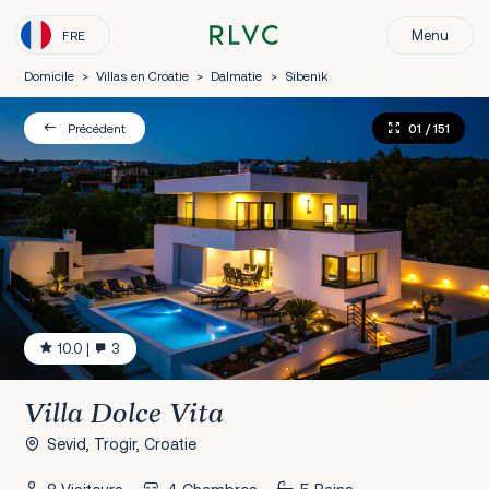
Menu
FRE
Domicile
>
Villas en Croatie
>
Dalmatie
>
Sibenik
01
/ 151
Précédent
10.0
|
3
Villa Dolce Vita
Sevid, Trogir, Croatie