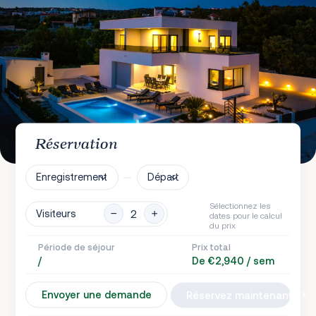
Réservation
Enregistrement
Départ
Sélectionnez les
Visiteurs
dates pour le calcul
du prix
Période de séjour
Prix total
/
De €2,940 / sem
Envoyer une demande
Réservez maintenant