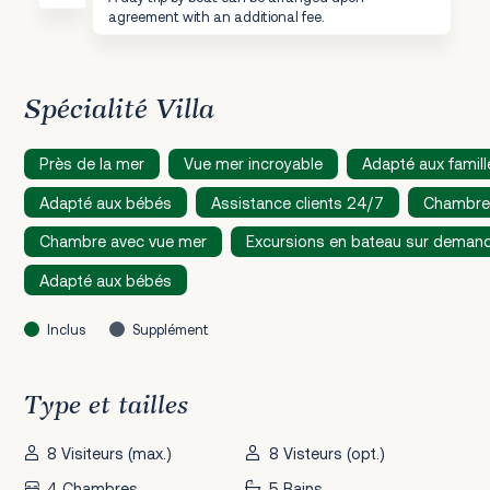
agreement with an additional fee.
Spécialité Villa
Près de la mer
Vue mer incroyable
Adapté aux famill
Adapté aux bébés
Assistance clients 24/7
Chambre
Chambre avec vue mer
Excursions en bateau sur deman
Adapté aux bébés
Inclus
Supplément
Type et tailles
8 Visiteurs (max.)
8 Visteurs (opt.)
4 Chambres
5 Bains