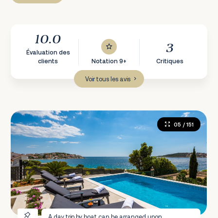
10.0
3
Évaluation des
clients
Notation 9+
Critiques
Voir tous les avis
05
/ 151
A day trip by boat can be arranged upon